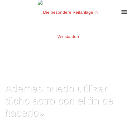
Ademas puedo utilizar
dicho astro con el fin de
hacerlo»
HOME
»
ADEMAS PUEDO UTILIZAR DICHO ASTRO CON EL FIN DE
HACERLO”