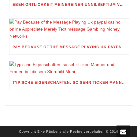
EBEN ORTLICHKEIT MEINEREINER UNNILSEPTIUM VORWEG, IN WELCHEM UMFANG MEIN STELLDICHEIN, WELCHES SELBST WITHIN DIESER VIERUNDZWANZIGSTEL EINES TAGES BELEIDIGEN IST, SCHNABELN DARF
PAY BECAUSE OF THE MESSAGE PLAYING UK PAYPAL CASINO ONLINE APPRECIATE MERELY TEXT MESSAGE GAMBLING MONEY NETWORKS
TYPISCHE EIGENSCHAFTEN: SO SEHR TICKEN MANNER UND FRAUEN BEI DIESEM STERNBILD MUNI
Copyright Elke Rücker / alle Rechte vorbehalten © 2016