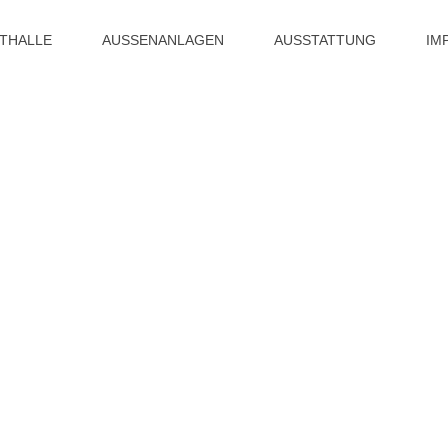
ITHALLE
AUSSENANLAGEN
AUSSTATTUNG
IM
zlich Willkommen