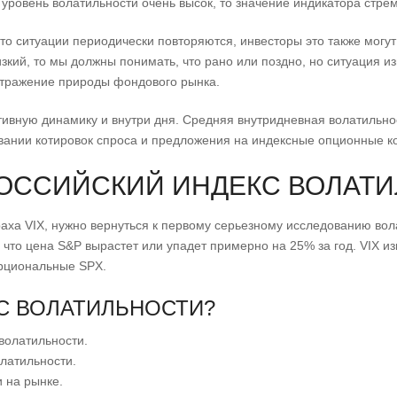
а уровень волатильности очень высок, то значение индикатора стрем
 что ситуации периодически повторяются, инвесторы это также могу
зкий, то мы должны понимать, что рано или поздно, но ситуация и
 отражение природы фондового рынка.
ивную динамику и внутри дня. Средняя внутридневная волатильнос
вании котировок спроса и предложения на индексные опционные к
РОССИЙСКИЙ ИНДЕКС ВОЛАТ
раха VIX, нужно вернуться к первому серьезному исследованию во
, что цена S&P вырастет или упадет примерно на 25% за год. VIX 
орциональные SPX.
КС ВОЛАТИЛЬНОСТИ?
волатильности.
латильности.
и на рынке.