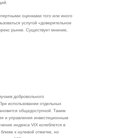
ций.
спертными оценками того или иного
ьзоваться услугой «доверительное
рекс рынке. Существует мнение,
лучаев добровольного
 При использовании отдельных
тановится общедоступной. Таким
ния и управления инвестиционным
ачение индекса VIX колеблется в
 ближе к нулевой отметке, но