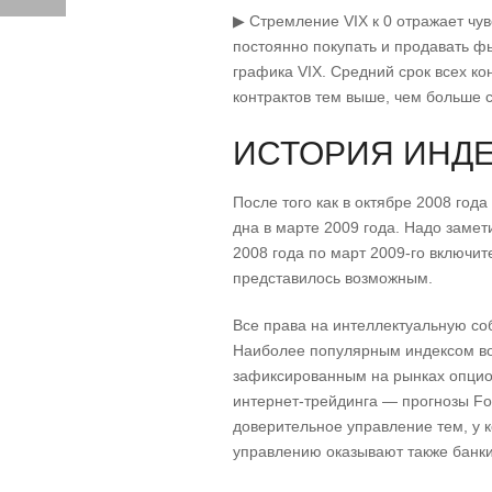
▶ Стремление VIX к 0 отражает чу
постоянно покупать и продавать ф
графика VIX. Средний срок всех ко
контрактов тем выше, чем больше с
ИСТОРИЯ ИНДЕ
После того как в октябре 2008 год
дна в марте 2009 года. Надо замет
2008 года по март 2009-го включи
представилось возможным.
Все права на интеллектуальную со
Наиболее популярным индексом вол
зафиксированным на рынках опцио
интернет-трейдинга — прогнозы For
доверительное управление тем, у 
управлению оказывают также банки