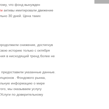
тому, что фонд вынужден
ти
активы имитировали движение
льно 30 дней. Цена таких
 продолжили снижение, достигнув
 свою историю только с октября
ения в нисходящий тренд более не
е предоставили указанные данные.
опционов . Фондового рынка,
уальную информацию о мире
того, мы оказываем услугу
 Услуги по доверительному