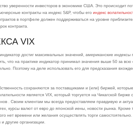
вство уверенности инвесторов в экономике США. Это происходит по
ьючерсные контракты на индекс S&P, чтобы его
индекс волатильнос
нтрактов в портфеле должен поддерживаться на уровне приблизите
рок контракта.
КСА VIX
а индикатор достиг максимальных значений, американские индексы
ить, что на практике индикатор принимал значения выше 50 за всю
тельно. Поэтому на деле использовать его для предсказания вхожд
бственность сохраняются за поставщиками и (или) биржей, которы
атильности является VIX, который торгуется на Чикагской бирже 
нов . Своим клиентам мы всегда предоставляем правдивую и акт
ex, курсы валют от евро до японской иены, новости рынка. Кроме 
кого нет времени или желания осуществлять торги самостоятельно.
 и другие организации.