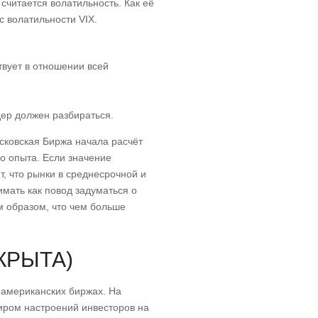
считается волатильность. Как её
с волатильности VIX.
вует в отношении всей
дер должен разбираться.
сковская Биржа начала расчёт
го опыта. Если значение
т, что рынки в среднесрочной и
мать как повод задуматься о
м образом, что чем больше
КРЫТА)
американских биржах. На
иром настроений инвесторов на