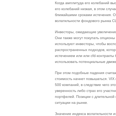
Когда амплитуда его колебаний выс
его колебаний низкая, в этом случ
ближайшими сроками истечения. О
волатильности фондового рынка С
Инвесторы, ожидающие увеличения 
Они также могут покупать опционы 
используют инвесторы, чтобы восп
распространенных подходов, котор
истечением или или cfd-контракты 
использовать потенциальные движе
При этом подобные падения считаю
стоимость начнет повышаться. VIX
500 компаний, в следствие чего эт
уверенность либо страх его участ
портфелей. Позиции с длительной 
ситуации на рынке.
Значение индекса волатильности и