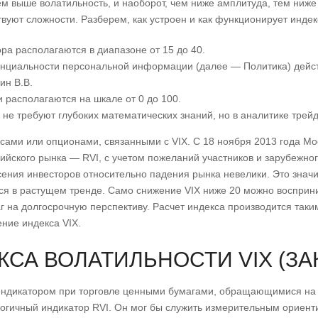
 выше волатильность, и наоборот, чем ниже амплитуда, тем ниже 
твуют сложности. Разберем, как устроен и как функционирует индек
ра располагаются в диапазоне от 15 до 40.
циальности персональной информации (далее — Политика) дейст
ин В.В.
и располагаются на шкале от 0 до 100.
не требуют глубоких математических знаний, но в аналитике трей
сами или опционами, связанными с VIX. С 18 ноября 2013 года Мо
ийского рынка — RVI, с учетом пожеланий участников и зарубежно
сения инвесторов относительно падения рынка невелики. Это значи
ся в растущем тренде. Само снижение VIX ниже 20 можно восприни
г на долгосрочную перспективу. Расчет индекса производится таки
ние индекса VIX.
КСА ВОЛАТИЛЬНОСТИ VIX (ЗА
ндикатором при торговле ценными бумагами, обращающимися на 
огичный индикатор RVI. Он мог бы служить измерительным ориент