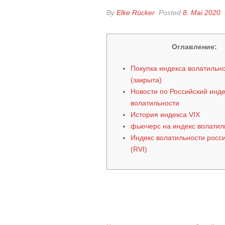
By
Elke Rücker
Posted
8. Mai 2020
Оглавление:
Покупка индекса волатильно
(закрыта)
Новости по Российский инде
волатильности
История индекса VIX
фьючерс на индекс волати
Индекс волатильности росс
(RVI)