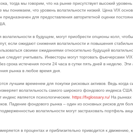
ока, тогда мы говорим, что на рынке присутствует высокий уровень
ае мы понимаем, что уровень волатильности низкий. Цена VIX осно
н предназначен для предоставления авторитетной оценки постоя
ША.
волатильности в будущем, могут приобрести опционы колл, чтобы
пут, если ожидают снижения волатильности и повышения стабильно
ользоваться своими ожиданиями относительно будущей волатильно
ые следует учитывать. Инвесторы могут торговать фьючерсами VI
без срока истечения почти 24 часа в сутки пять дней в неделю. Эт
ния рынка в любое время дня.
тся лучшим временем для покупки рисковых активов. Ведь когда си
 измеряет волатильность самого широкого фондового индекса США S
от индекс является психологическим.
https://fxglossary.ru/
На рынках 
ников. Падение фондового рынка – один из основных рисков для б
подверженностью волатильности могут застраховать портфель акц
змеряется в процентах и приблизительно приводится к движению, 