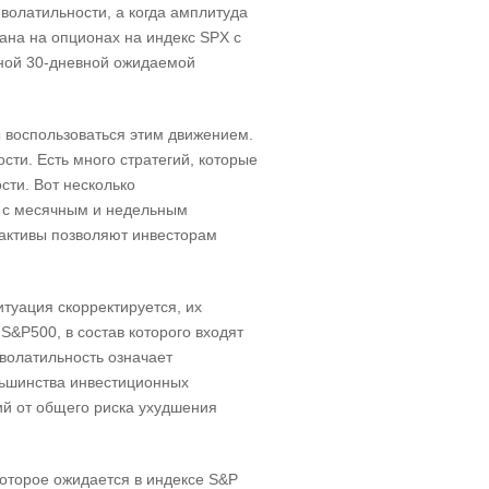
 волатильности, а когда амплитуда
вана на опционах на индекс SPX с
нной 30-дневной ожидаемой
 воспользоваться этим движением.
сти. Есть много стратегий, которые
сти. Вот несколько
X с месячным и недельным
и активы позволяют инвесторам
туация скорректируется, их
&P500, в состав которого входят
волатильность означает
ольшинства инвестиционных
ий от общего риска ухудшения
которое ожидается в индексе S&P