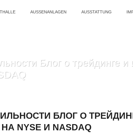
ITHALLE
AUSSENANLAGEN
AUSSTATTUNG
IM
льности Блог о трейдинге и
ASDAQ
HOME
»
ИНДЕКС ВОЛАТИЛЬНОСТИ БЛОГ О ТРЕЙДИНГЕ
ИЛЬНОСТИ БЛОГ О ТРЕЙДИН
НА NYSE И NASDAQ