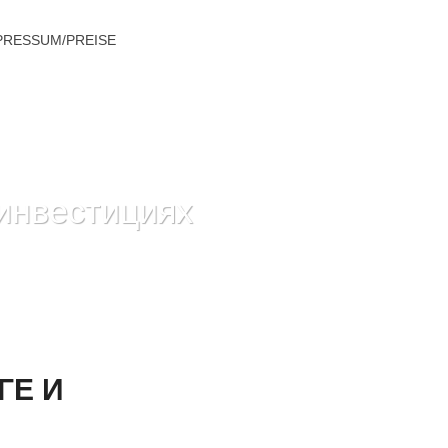
PRESSUM/PREISE
 инвестициях
 И ИНВЕСТИЦИЯХ НА NYSE И NASDAQ
ГЕ И