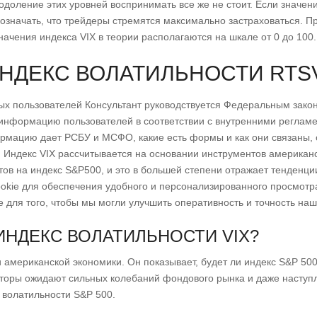
еодоление этих уровней воспринимать все же не стоит. Если значе
 означать, что трейдеры стремятся максимально застраховаться. П
Значения индекса VIX в теории располагаются на шкале от 0 до 100.
НДЕКС ВОЛАТИЛЬНОСТИ RTS
ых пользователей Консультант руководствуется Федеральным зак
информацию пользователей в соответствии с внутренними регламе
рмацию дает РСБУ и МСФО, какие есть формы и как они связаны, 
. Индекс VIX рассчитывается на основании инструментов американс
ов на индекс S&P500, и это в большей степени отражает тенденци
ookie для обеспечения удобного и персонализированного просмотр
ля того, чтобы мы могли улучшить оперативность и точность наш
ИНДЕКС ВОЛАТИЛЬНОСТИ VIX?
 американской экономики. Он показывает, будет ли индекс S&P 500
весторы ожидают сильных колебаний фондового рынка и даже наступ
 волатильности S&P 500.