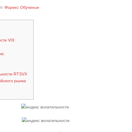
In
Форекс Обучение
сти VIX
кс
льности RTSVX
ийского рынка