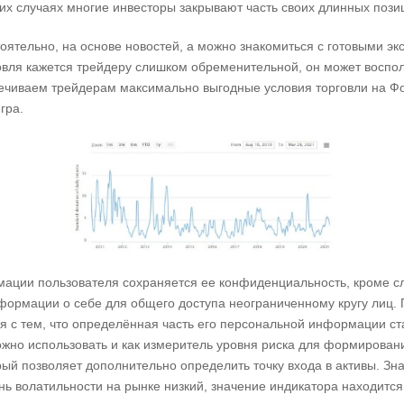
их случаях многие инвесторы закрывают часть своих длинных пози
оятельно, на основе новостей, а можно знакомиться с готовыми эк
овля кажется трейдеру слишком обременительной, он может воспол
ечиваем трейдерам максимально выгодные условия торговли на Фо
гра.
ации пользователя сохраняется ее конфиденциальность, кроме с
ормации о себе для общего доступа неограниченному кругу лиц.
я с тем, что определённая часть его персональной информации с
жно использовать и как измеритель уровня риска для формирова
рый позволяет дополнительно определить точку входа в активы. Зн
ень волатильности на рынке низкий, значение индикатора находится