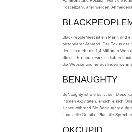
Familienstand Position, wie viele Kin
Postleitzahl, älter werden, Anmelde
BLACKPEOPLE
BlackPeopleMeet ist ein Mann und ein
besonderer Jemand. Der Fokus der Ni
deutlich mehr als 1,4 Millionen Webs
Bleistift Freunde, wirklich lieben 
die Website und herausfinden wenn es
BENAUGHTY
BeNaughty ist wie es ist bei. Diese k
intimen Aktivitäten, einschließlich On
sicher während Sie BeNaughty aufgru
finanzielle Details . Plus alle Sprech
OKCUPID