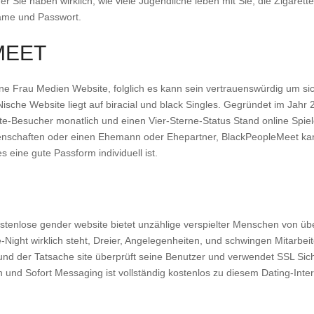
der Sie haben wirklich, wie viele Jugendliche leben mit Sie, die Zigarett
name und Passwort.
MEET
e Frau Medien Website, folglich es kann sein vertrauenswürdig um sic
sche Website liegt auf biracial und black Singles. Gegründet im Jahr
ite-Besucher monatlich und einen Vier-Sterne-Status Stand online Spiele
Leidenschaften oder einen Ehemann oder Ehepartner, BlackPeopleMeet k
 eine gute Passform individuell ist.
ostenlose gender website bietet unzählige verspielter Menschen von übe
e-Night wirklich steht, Dreier, Angelegenheiten, und schwingen Mitarbeit
nd der Tatsache site überprüft seine Benutzer und verwendet SSL Sich
en und Sofort Messaging ist vollständig kostenlos zu diesem Dating-Inter