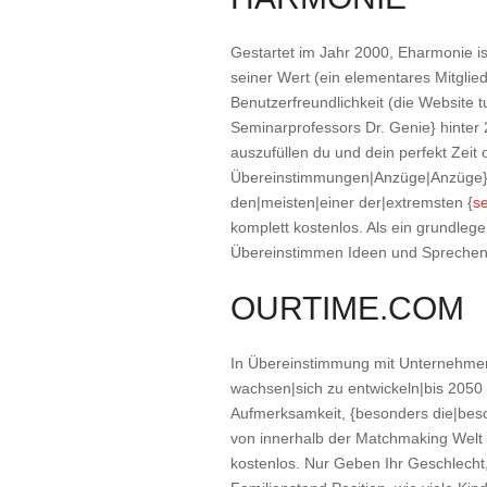
Gestartet im Jahr 2000, Eharmonie is
seiner Wert (ein elementares Mitglied
Benutzerfreundlichkeit (die Website 
Seminarprofessors Dr. Genie} hinter 
auszufüllen du und dein perfekt Zeit 
Übereinstimmungen|Anzüge|Anzüge} fast
den|meisten|einer der|extremsten {
se
komplett kostenlos. Als ein grundleg
Übereinstimmen Ideen und Sprechen in
OURTIME.COM
In Übereinstimmung mit Unternehmen 
wachsen|sich zu entwickeln|bis 2050 
Aufmerksamkeit, {besonders die|beson
von innerhalb der Matchmaking Welt fü
kostenlos. Nur Geben Ihr Geschlecht