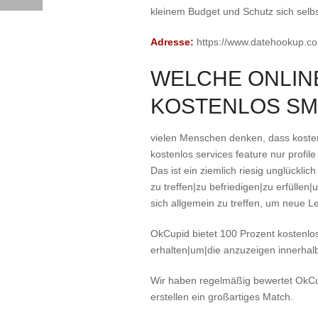
kleinem Budget und Schutz sich selb
Adresse:
https://www.datehookup.c
WELCHE ONLINE
KOSTENLOS SM
vielen Menschen denken, dass kosten
kostenlos services feature nur profile
Das ist ein ziemlich riesig unglücklic
zu treffen|zu befriedigen|zu erfüllen
sich allgemein zu treffen, um neue L
OkCupid bietet 100 Prozent kostenlo
erhalten|um|die anzuzeigen innerhal
Wir haben regelmäßig bewertet OkCupi
erstellen ein großartiges Match.