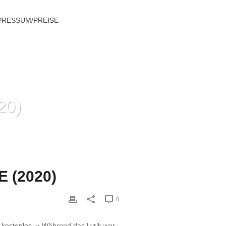
PRESSUM/PREISE
20)
NLOS ONLINE-DATING-DIENSTE (2020)
 (2020)
0
kostenlos. » Während das Lyrik war