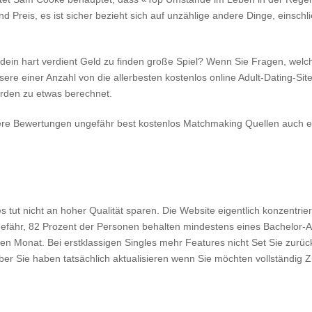
d Preis, es ist sicher bezieht sich auf unzählige andere Dinge, einschl
ein hart verdient Geld zu finden große Spiel? Wenn Sie Fragen, welche
ere einer Anzahl von die allerbesten kostenlos online Adult-Dating-Sit
erden zu etwas berechnet.
ere Bewertungen ungefähr best kostenlos Matchmaking Quellen auch e
r es tut nicht an hoher Qualität sparen. Die Website eigentlich konzentri
ngefähr, 82 Prozent der Personen behalten mindestens eines Bachelor
en Monat. Bei erstklassigen Singles mehr Features nicht Set Sie zurüc
er Sie haben tatsächlich aktualisieren wenn Sie möchten vollständig Z