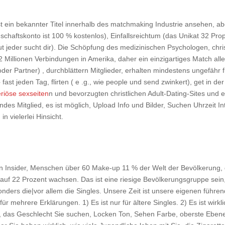
t ein bekannter Titel innerhalb des matchmaking Industrie ansehen, a
schaftskonto ist 100 % kostenlos), Einfallsreichtum (das Unikat 32 Pro
tut jeder sucht dir). Die Schöpfung des medizinischen Psychologen, chr
2 Millionen Verbindungen in Amerika, daher ein einzigartiges Match a
oder Partner) , durchblättern Mitglieder, erhalten mindestens ungefähr f
 jeden Tag, flirten ( e .g., wie people und send zwinkert), get in der
riöse sexseiten
n und bevorzugten christlichen Adult-Dating-Sites und e
endes Mitglied, es ist möglich, Upload Info und Bilder, Suchen Uhrzeit
 vielerlei Hinsicht.
Insider, Menschen über 60 Make-up 11 % der Welt der Bevölkerung, gro
auf 22 Prozent wachsen. Das ist eine riesige Bevölkerungsgruppe sein
ders die|vor allem die Singles. Unsere Zeit ist unsere eigenen führe
r mehrere Erklärungen. 1) Es ist nur für ältere Singles. 2) Es ist wirkl
, das Geschlecht Sie suchen, Locken Ton, Sehen Farbe, oberste Eben