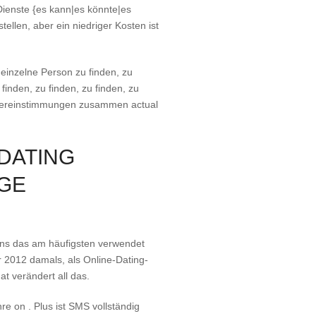
Dienste {es kann|es könnte|es
ellen, aber ein niedriger Kosten ist
einzelne Person zu finden, zu
 finden, zu finden, zu finden, zu
n Übereinstimmungen zusammen actual
 DATING
GE
stens das am häufigsten verwendet
 2012 damals, als Online-Dating-
at verändert all das.
e on . Plus ist SMS vollständig