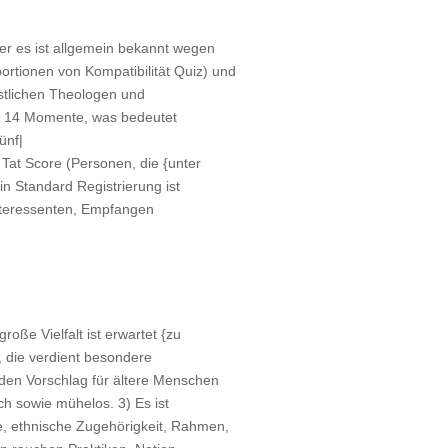
ber es ist allgemein bekannt wegen
portionen von Kompatibilität Quiz) und
istlichen Theologen und
lle 14 Momente, was bedeutet
ünf|
 Tat Score (Personen, die {unter
in Standard Registrierung ist
 Interessenten, Empfangen
ße Vielfalt ist erwartet {zu
, die verdient besondere
nden Vorschlag für ältere Menschen
ich sowie mühelos. 3) Es ist
e, ethnische Zugehörigkeit, Rahmen,