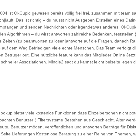
2004 ist OkCupid gewesen bereits völlig frei frei, zusammen mit team s
ch|läuft. Das ist richtig – du musst nicht Ausgeben Erstellen eines Dat
, empfangen und senden Nachrichten oder irgendetwas anderes. OkCupid 
en Algorithmen – du wirst antworten zahlreiche Bedenken, feststellen {
lle Zeiten {zu beantworten|zu lösen|antworte auf die Fragen, danach Ran
ie auf dem Weg Befriedigen viele echte Menschen. Das Team verfolgt d
ten Betrüger out. Eine nützliche feature kann das Mitglieder Online Jet
chneller Assoziationen. Mingle2 sagt du kannst leicht beiseite legen di
okup bietet viele kostenlos Funktionen dass Einzelpersonen nicht poten
hten Benutzer ( Filtersysteme Bestehen aus Geschlecht, Älter werde
eute, Benutzer mögen, veröffentlichen und antworten Beiträge für Disk
el Seite Lieferungen Kostenlose Beratung zu einer Reihe von Themen, w