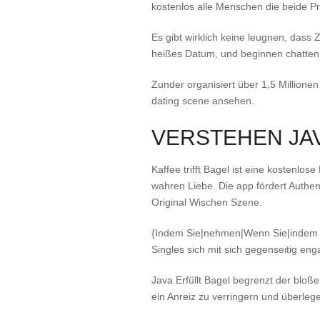
kostenlos alle Menschen die beide Pro
Es gibt wirklich keine leugnen, dass 
heißes Datum, und beginnen chatten
Zunder organisiert über 1,5 Millionen
dating scene ansehen.
VERSTEHEN JAV
Kaffee trifft Bagel ist eine kostenl
wahren Liebe. Die app fördert Authent
Original Wischen Szene.
{Indem Sie|nehmen|Wenn Sie|indem Sie|
Singles sich mit sich gegenseitig en
Java Erfüllt Bagel begrenzt der bloß
ein Anreiz zu verringern und überleg