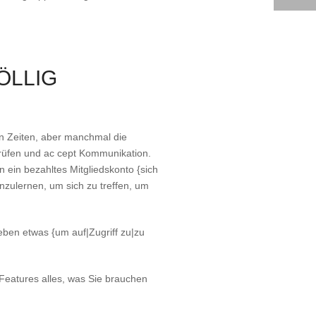
ÖLLIG
en Zeiten, aber manchmal die
erprüfen und ac cept Kommunikation.
en ein bezahltes Mitgliedskonto {sich
enzulernen, um sich zu treffen, um
ben etwas {um auf|Zugriff zu|zu
 Features alles, was Sie brauchen