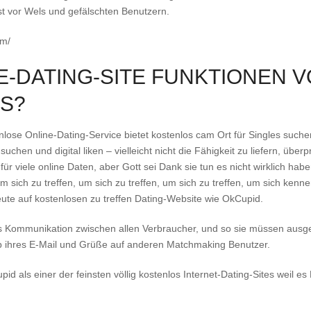
st vor Wels und gefälschten Benutzern.
om/
-DATING-SITE FUNKTIONEN V
S?
lose Online-Dating-Service bietet kostenlos cam Ort für Singles such
 suchen und digital liken – vielleicht nicht die Fähigkeit zu liefern, üb
h für viele online Daten, aber Gott sei Dank sie tun es nicht wirklich hab
|um sich zu treffen, um sich zu treffen, um sich zu treffen, um sich kenn
eute auf kostenlosen zu treffen Dating-Website wie OkCupid.
s Kommunikation zwischen allen Verbraucher, und so sie müssen ausge
b ihres E-Mail und Grüße auf anderen Matchmaking Benutzer.
d als einer der feinsten völlig kostenlos Internet-Dating-Sites weil es