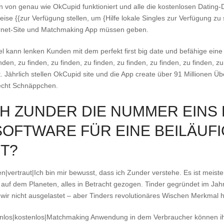
en von genau wie OkCupid funktioniert und alle die kostenlosen Dating-
e {{zur Verfügung stellen, um {Hilfe lokale Singles zur Verfügung zu st
nternet-Site und Matchmaking App müssen geben.
kann lenken Kunden mit dem perfekt first big date und befähige eine 
nden, zu finden, zu finden, zu finden, zu finden, zu finden, zu finden, zu
eit. Jährlich stellen OkCupid site und die App create über 91 Millione
echt Schnäppchen.
CH ZUNDER DIE NUMMER EINS
FTWARE FÜR EINE BEILÄUFI
T?
hen|vertraut|Ich bin mir bewusst, dass ich Zunder verstehe. Es ist mei
auf dem Planeten, alles in Betracht gezogen. Tinder gegründet im Jahr
 wir nicht ausgelastet – aber Tinders revolutionäres Wischen Merkmal h
tenlos|kostenlos|Matchmaking Anwendung in dem Verbraucher können ihr