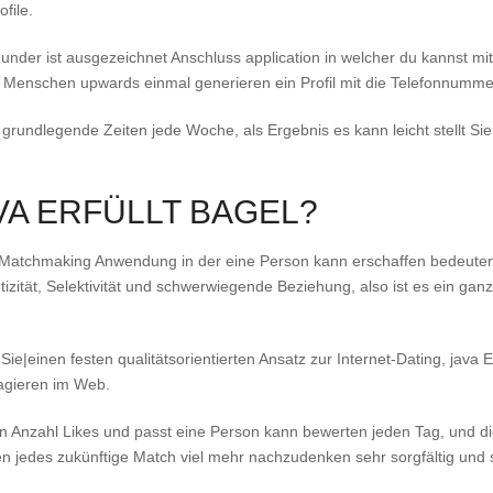
file.
Zunder ist ausgezeichnet Anschluss application in welcher du kannst mi
 Menschen upwards einmal generieren ein Profil mit die Telefonnumm
 grundlegende Zeiten jede Woche, als Ergebnis es kann leicht stellt Sie
A ERFÜLLT BAGEL?
ose Matchmaking Anwendung in der eine Person kann erschaffen bedeute
izität, Selektivität und schwerwiegende Beziehung, also ist es ein gan
einen festen qualitätsorientierten Ansatz zur Internet-Dating, java Er
gagieren im Web.
en Anzahl Likes und passt eine Person kann bewerten jeden Tag, und die
en jedes zukünftige Match viel mehr nachzudenken sehr sorgfältig und s