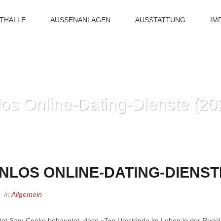
ITHALLE
AUSSENANLAGEN
AUSSTATTUNG
IM
los Online-Dating-Dienste (20
HOME
»
13 BEST KOSTE
NLOS ONLINE-DATING-DIENSTE
In
Allgemein
tet Sam Cooke behauptet, dass «Top Umstände im Leben in der Regel 