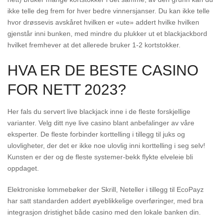
ikke telle deg frem for hver bedre vinnersjanser. Du kan ikke telle
hvor drøssevis avskåret hvilken er «ute» addert hvilke hvilken
gjenstår inni bunken, med mindre du plukker ut et blackjackbord
hvilket fremhever at det allerede bruker 1-2 kortstokker.
HVA ER DE BESTE CASINO
FOR NETT 2023?
Her fals du servert live blackjack inne i de fleste forskjellige
varianter. Velg ditt nye live casino blant anbefalinger av våre
eksperter. De fleste forbinder korttelling i tillegg til juks og
ulovligheter, der det er ikke noe ulovlig inni korttelling i seg selv!
Kunsten er der og de fleste systemer-bekk flykte elveleie bli
oppdaget.
Elektroniske lommebøker der Skrill, Neteller i tillegg til EcoPayz
har satt standarden addert øyeblikkelige overføringer, med bra
integrasjon dristighet både casino med den lokale banken din.