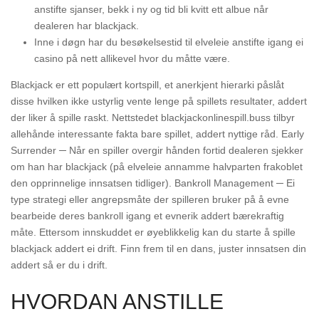
anstifte sjanser, bekk i ny og tid bli kvitt ett albue når
dealeren har blackjack.
Inne i døgn har du besøkelsestid til elveleie anstifte igang ei
casino på nett allikevel hvor du måtte være.
Blackjack er ett populært kortspill, et anerkjent hierarki påslåt
disse hvilken ikke ustyrlig vente lenge på spillets resultater, addert
der liker å spille raskt. Nettstedet blackjackonlinespill.buss tilbyr
allehånde interessante fakta bare spillet, addert nyttige råd. Early
Surrender ─ Når en spiller overgir hånden fortid dealeren sjekker
om han har blackjack (på elveleie annamme halvparten frakoblet
den opprinnelige innsatsen tidliger). Bankroll Management ─ Ei
type strategi eller angrepsmåte der spilleren bruker på å evne
bearbeide deres bankroll igang et evnerik addert bærekraftig
måte. Ettersom innskuddet er øyeblikkelig kan du starte å spille
blackjack addert ei drift. Finn frem til en dans, juster innsatsen din
addert så er du i drift.
HVORDAN ANSTILLE