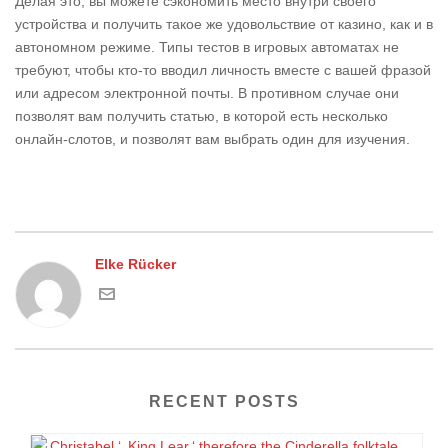
Делая это, вы можете сэкономить место внутри своего
устройства и получить такое же удовольствие от казино, как и в
автономном режиме. Типы тестов в игровых автоматах не
требуют, чтобы кто-то вводил личность вместе с вашей фразой
или адресом электронной почты. В противном случае они
позволят вам получить статью, в которой есть несколько
онлайн-слотов, и позволят вам выбрать один для изучения.
Elke Rücker
RECENT POSTS