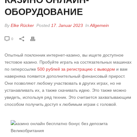
ОБОРУДОВАНИЕ
By
Elke Rücker
Posted
17. Januar 2023
In
Allgemein
0
Опытный поклонник интернет-казино, вы ищете доступное
тестовое казино. Пробуйте играть на состязательных машинах
по гиперссылке
500 рублей за регистрацию с выводом
и вам
наверняка появится дополнительный финансовый прирост.
Они позволяют любому участвовать в других играх, но не
устанавливать их, а также скачивать идею. Это также можно
увидеть, используя ряд техник.
Это считается захватывающим
способом получить доступ к любимым играм с головой.