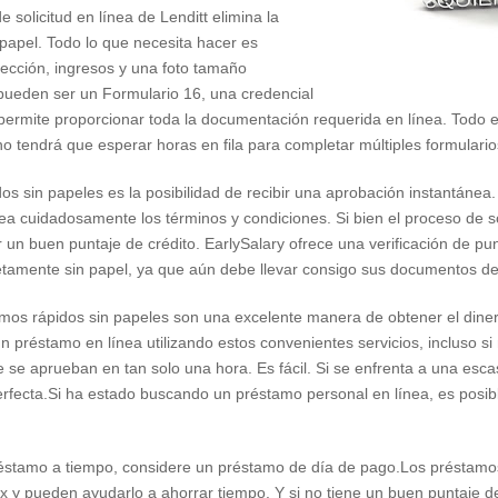
 solicitud en línea de Lenditt elimina la
papel. Todo lo que necesita hacer es
rección, ingresos y una foto tamaño
 pueden ser un Formulario 16, una credencial
e permite proporcionar toda la documentación requerida en línea. Todo
 tendrá que esperar horas en fila para completar múltiples formularios
dos sin papeles es la posibilidad de recibir una aprobación instantán
a cuidadosamente los términos y condiciones. Si bien el proceso de sol
n buen puntaje de crédito. EarlySalary ofrece una verificación de punt
amente sin papel, ya que aún debe llevar consigo sus documentos de i
tamos rápidos sin papeles son una excelente manera de obtener el diner
n préstamo en línea utilizando estos convenientes servicios, incluso si 
 se aprueban en tan solo una hora. Es fácil. Si se enfrenta a una esca
erfecta.Si ha estado buscando un préstamo personal en línea, es posib
 préstamo a tiempo, considere un préstamo de día de pago.Los préstam
ax y pueden ayudarlo a ahorrar tiempo. Y si no tiene un buen puntaje d