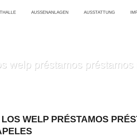
ITHALLE
AUSSENANLAGEN
AUSSTATTUNG
IM
os welp préstamos préstamos 
HOME
»
BENEFICIOS DE LOS WELP PRÉSTAMO
E LOS WELP PRÉSTAMOS PRÉ
APELES