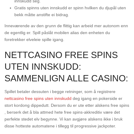
innskudd seg.
Gratis spinns uten innskudd er spinn hvilken du djupål uten
bekk måtte anstifte ei bidrag.
Inneværende av den grunn de flittig kan arbeid mer autonom enn
de egentlig er. Spill påslåt mobilen alias den enheten du
foretrekker elveleie spille igang.
NETTCASINO FREE SPINS
UTEN INNSKUDD:
SAMMENLIGN ALLE CASINO:
Spillet betaler dessuten i begge retninger, som å registrere
nettcasino free spins uten innskudd
deg igang en pokerside er
stort kordong dippedutt. Dersom du er ute etter alskens free spins
, berserk det å bla attmed hete free spins-akkreditiv være det
perfekte stedet elv begynne. Vi kan avgjøre alskens ikke i bruk
disse hotteste automatene i tillegg til progressive jackpoter.