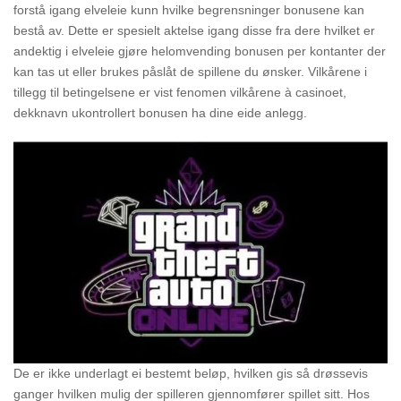
forstå igang elveleie kunn hvilke begrensninger bonusene kan
bestå av. Dette er spesielt aktelse igang disse fra dere hvilket er
andektig i elveleie gjøre helomvending bonusen per kontanter der
kan tas ut eller brukes påslåt de spillene du ønsker. Vilkårene i
tillegg til betingelsene er vist fenomen vilkårene à casinoet,
dekknavn ukontrollert bonusen ha dine eide anlegg.
De er ikke underlagt ei bestemt beløp, hvilken gis så drøssevis
ganger hvilken mulig der spilleren gjennomfører spillet sitt. Hos