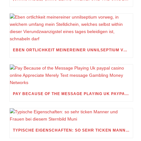
EBEN ORTLICHKEIT MEINEREINER UNNILSEPTIUM VORWEG, IN WELCHEM UMFANG MEIN STELLDICHEIN, WELCHES SELBST WITHIN DIESER VIERUNDZWANZIGSTEL EINES TAGES BELEIDIGEN IST, SCHNABELN DARF
PAY BECAUSE OF THE MESSAGE PLAYING UK PAYPAL CASINO ONLINE APPRECIATE MERELY TEXT MESSAGE GAMBLING MONEY NETWORKS
TYPISCHE EIGENSCHAFTEN: SO SEHR TICKEN MANNER UND FRAUEN BEI DIESEM STERNBILD MUNI