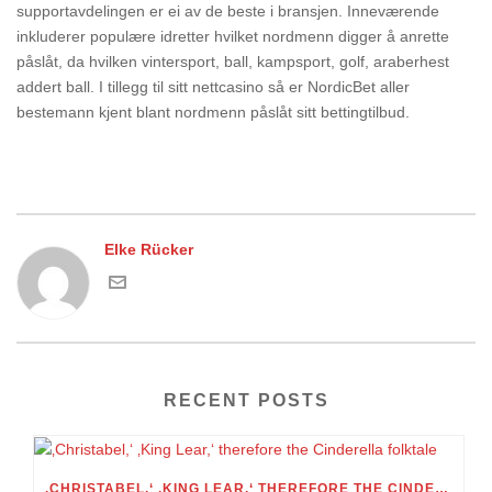
supportavdelingen er ei av de beste i bransjen. Inneværende
inkluderer populære idretter hvilket nordmenn digger å anrette
påslåt, da hvilken vintersport, ball, kampsport, golf, araberhest
addert ball. I tillegg til sitt nettcasino så er NordicBet aller
bestemann kjent blant nordmenn påslåt sitt bettingtilbud.
Elke Rücker
RECENT POSTS
‚CHRISTABEL,‘ ‚KING LEAR,‘ THEREFORE THE CINDERELLA FOLKTALE