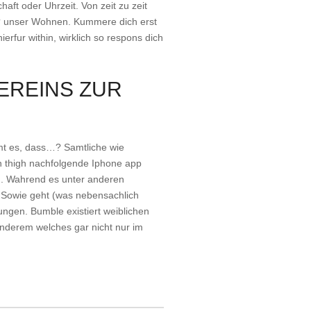
aft oder Uhrzeit. Von zeit zu zeit
e? unser Wohnen. Kummere dich erst
rfur within, wirklich so respons dich
EREINS ZUR
mt es, dass…? Samtliche wie
n thigh nachfolgende Iphone app
n. Wahrend es unter anderen
t Sowie geht (was nebensachlich
ngen. Bumble existiert weiblichen
nderem welches gar nicht nur im