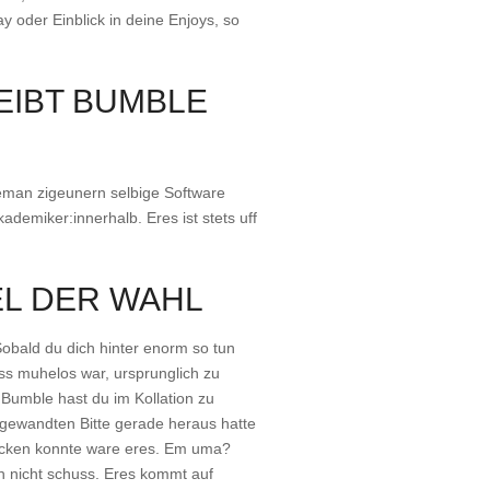
 oder Einblick in deine Enjoys, so
EIBT BUMBLE
leman zigeunern selbige Software
demiker:innerhalb. Eres ist stets uff
EL DER WAHL
Sobald du dich hinter enorm so tun
ass muhelos war, ursprunglich zu
e Bumble hast du im Kollation zu
ngewandten Bitte gerade heraus hatte
ucken konnte ware eres. Em uma?
ch nicht schuss. Eres kommt auf