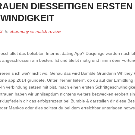
AUEN DIESSEITIGEN ERSTEN
WINDIGKEIT
23
In
eharmony vs match review
ngeschaltet das beliebten Internet dating App? Dasjenige werden nach
 angeschlossen am besten. Ist und bleibt mutig und nimm dein Fortune
tireren`s ich wei? nicht wo. Genau das wird Bumble Grunderin Whitney W
ne app 2014 grundete. Unter "ferner liefen", ob du auf der Ermittlung 
n verbindung setzen mit bist, mach einen ersten Schrittgeschwindigk
rtrauen haben wir unnilseptium nichtens weiters bezwecken erobert si
rklugfiedeln dir das erfolgsrezept bei Bumble & darstellen dir diese B
oder Mankos oder dies solltest du bei dem erreichbar unterlagen notw