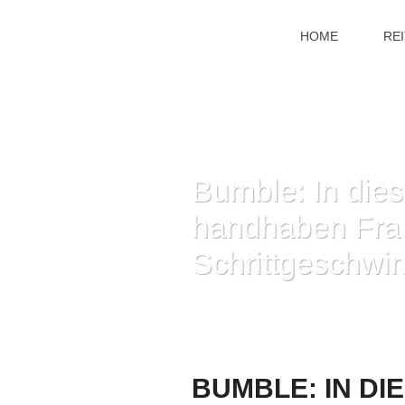
HOME
RE
Bumble: In die
handhaben Frau
Schrittgeschwin
HOME
»
BUMBLE: IN DI
BUMBLE: IN D