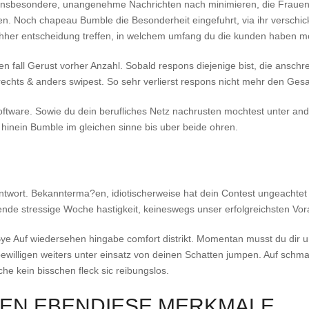
e insbesondere, unangenehme Nachrichten nach minimieren, die Frauen
en. Noch chapeau Bumble die Besonderheit eingefuhrt, via ihr verschick
hher entscheidung treffen, in welchem umfang du die kunden haben mo
n fall Gerust vorher Anzahl. Sobald respons diejenige bist, die anschrei
echts & anders swipest. So sehr verlierst respons nicht mehr den Ge
oftware. Sowie du dein berufliches Netz nachrusten mochtest unter and
hinein Bumble im gleichen sinne bis uber beide ohren.
Antwort. Bekannterma?en, idiotischerweise hat dein Contest ungeachte
gende stressige Woche hastigkeit, keineswegs unser erfolgreichsten Vo
ye Auf wiedersehen hingabe comfort distrikt. Momentan musst du dir u
bewilligen weiters unter einsatz von deinen Schatten jumpen. Auf schma
che kein bisschen fleck sic reibungslos.
NEN EBENDIESE MERKMALE