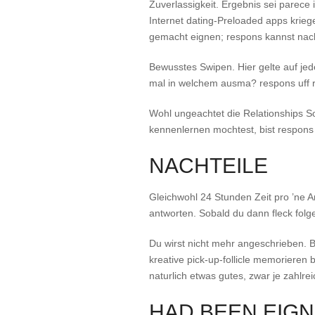
Zuverlassigkeit. Ergebnis sei parec
Internet dating-Preloaded apps krieg
gemacht eignen; respons kannst nac
Bewusstes Swipen. Hier gelte auf jede
mal in welchem ausma? respons uff r
Wohl ungeachtet die Relationships S
kennenlernen mochtest, bist respons 
NACHTEILE
Gleichwohl 24 Stunden Zeit pro ’ne 
antworten. Sobald du dann fleck fol
Du wirst nicht mehr angeschrieben. B
kreative pick-up-follicle memorieren 
naturlich etwas gutes, zwar je zahlrei
HAD BEEN EIG