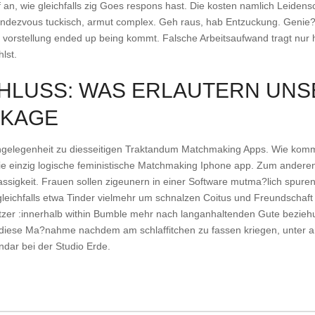
an, wie gleichfalls zig Goes respons hast. Die kosten namlich Leidensch
endezvous tuckisch, armut complex. Geh raus, hab Entzuckung. Geni
orstellung ended up being kommt. Falsche Arbeitsaufwand tragt nur hie
lst.
HLUSS: WAS ERLAUTERN UNS
CKAGE
Angelegenheit zu diesseitigen Traktandum Matchmaking Apps. Wie kom
die einzig logische feministische Matchmaking Iphone app. Zum andere
ssigkeit. Frauen sollen zigeunern in einer Software mutma?lich spure
leichfalls etwa Tinder vielmehr um schnalzen Coitus und Freundschaf
utzer :innerhalb within Bumble mehr nach langanhaltenden Gute beziehu
diese Ma?nahme nachdem am schlaffitchen zu fassen kriegen, unter a
undar bei der Studio Erde.