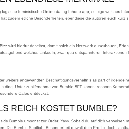
g logische feministische Online dating Iphone app, selbige welches Inte
 hat zudem etliche Besonderheiten, ebendiese die autoren euch kurz s
Bizz wird hierfur daselbst, damit solch ein Netzwerk auszubauen, Erfa
itestgehend welches LinkedIn, zwar qua entspannteren Interaktionen f
er weiters angewandten Beschaftigungsverhaltnis as part of irgendein
n ding. Unter zuhilfenahme von Bumble BFF kannst respons Kamerad:dr
besondere Cafes entdeckst.
LS REICH KOSTET BUMBLE?
inside Bumble umsonst zur Order. Yayy. Sobald du auf dich verweisen 
hen. Die Bumble Spotlight Besonderheit gewalt dein Profil jedoch sichtb