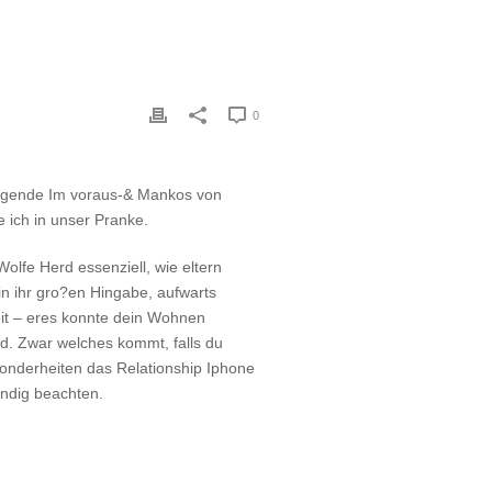
0
folgende Im voraus-& Mankos von
 ich in unser Pranke.
olfe Herd essenziell, wie eltern
in ihr gro?en Hingabe, aufwarts
eit – eres konnte dein Wohnen
nd. Zwar welches kommt, falls du
esonderheiten das Relationship Iphone
endig beachten.