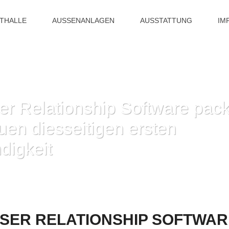
ITHALLE
AUSSENANLAGEN
AUSSTATTUNG
IM
ser Relationship Software pac
en diesseitigen ersten
digkeit
ESER RELATIONSHIP SOFTWARE PACKAGE HANDHABEN FRAUEN DIESSEITIG
IESER RELATIONSHIP SOFTWA