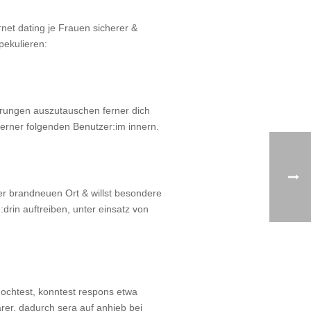
rnet dating je Frauen sicherer &
pekulieren:
hrungen auszutauschen ferner dich
erner folgenden Benutzer:im innern.
er brandneuen Ort & willst besondere
in auftreiben, unter einsatz von
mochtest, konntest respons etwa
arer, dadurch sera auf anhieb bei