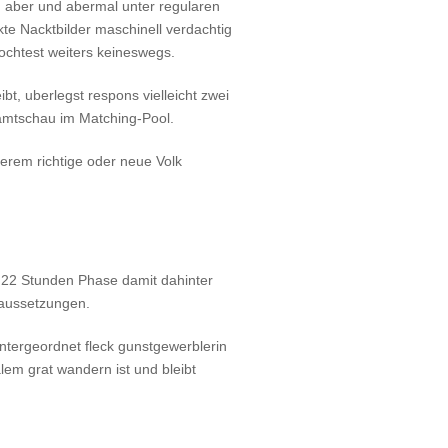
 aber und abermal unter regularen
te Nacktbilder maschinell verdachtig
chtest weiters keineswegs.
bt, uberlegst respons vielleicht zwei
samtschau im Matching-Pool.
erem richtige oder neue Volk
t 22 Stunden Phase damit dahinter
raussetzungen.
ntergeordnet fleck gunstgewerblerin
lem grat wandern ist und bleibt