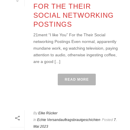
0
FOR THE THEIR
SOCIAL NETWORKING
POSTINGS
21ment “I like You” For the Their Social
networking Postings Even normal, apparently
mundane work, eg watching television, paying
attention to audio, otherwise ingesting coffee,
are a good [...]
READ MORE
By
Elke Rücker
In
Echte Versandauftragsbrautgeschichten
Posted
7.
Mai 2023