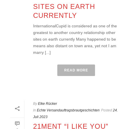
SITES ON EARTH
CURRENTLY
InternationalCupid is considered as one of the
greatest to another country relationship other
sites on earth currently Many happened to be
means also distant on town area, yet not I am
marry [...]
READ MORE
By
Elke Rücker
In
Echte Versandauftragsbrautgeschichten
Posted
24.
Juli 2023
21MENT “I LIKE YOU”