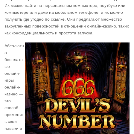
Их можно найти на персональном компьютере, ноутбуке или
компьютере или даже на мобильном телефоне, и их можно
получить где угодно по ссылке.
Они предлагают множество
закругленных поверхностей в отношении онлайн-казино, таких
как конфиденциальность и простота запуска.
Абсолютн
о
бесплатн
ые
онлайн-
игры
онлайн-
казино —
это
способ
применит
ь свои
навыки в