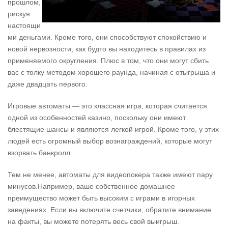
прошлом,
рискуя
настоящи
ми деньгами. Кроме того, они способствуют спокойствию и
новой нервозности, как будто вы находитесь в правилах из
применяемого округления. Плюс в том, что они могут сбить
вас с толку методом хорошего раунда, начиная с отыгрыша и
даже двадцать первого.
Игровые автоматы — это классная игра, которая считается
одной из особенностей казино, поскольку они имеют
блестящие шансы и являются легкой игрой. Кроме того, у этих
людей есть огромный выбор вознаграждений, которые могут
взорвать банкролл.
Тем не менее, автоматы для видеопокера также имеют пару
минусов.Например, ваше собственное домашнее
преимущество может быть высоким с играми в игорных
заведениях. Если вы включите счетчики, обратите внимание
на факты, вы можете потерять весь свой выигрыш.