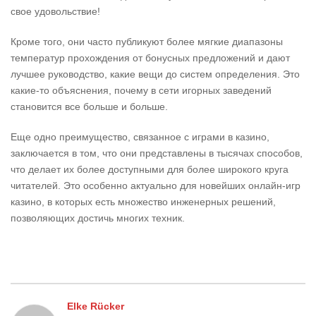
свое удовольствие!
Кроме того, они часто публикуют более мягкие диапазоны
температур прохождения от бонусных предложений и дают
лучшее руководство, какие вещи до систем определения. Это
какие-то объяснения, почему в сети игорных заведений
становится все больше и больше.
Еще одно преимущество, связанное с играми в казино,
заключается в том, что они представлены в тысячах способов,
что делает их более доступными для более широкого круга
читателей. Это особенно актуально для новейших онлайн-игр
казино, в которых есть множество инженерных решений,
позволяющих достичь многих техник.
Elke Rücker