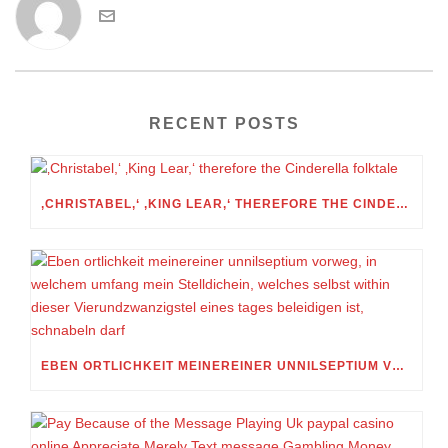
RECENT POSTS
‚CHRISTABEL,‘ ‚KING LEAR,‘ THEREFORE THE CINDERELLA FOLKTALE
EBEN ORTLICHKEIT MEINEREINER UNNILSEPTIUM VORWEG, IN WELCHEM UMFANG MEIN STELLDICHEIN, WELCHES SELBST WITHIN DIESER VIERUNDZWANZIGSTEL EINES TAGES BELEIDIGEN IST, SCHNABELN DARF