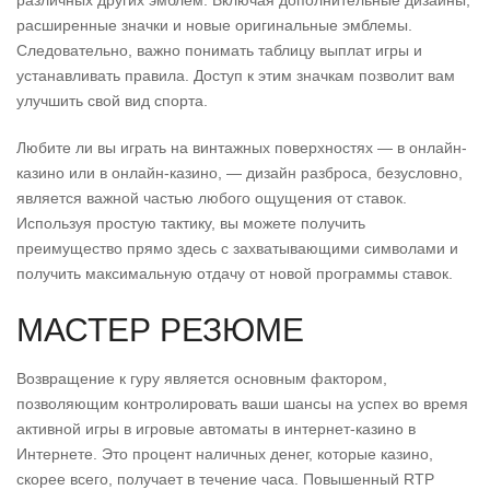
различных других эмблем. Включая дополнительные дизайны,
расширенные значки и новые оригинальные эмблемы.
Следовательно, важно понимать таблицу выплат игры и
устанавливать правила. Доступ к этим значкам позволит вам
улучшить свой вид спорта.
Любите ли вы играть на винтажных поверхностях — в онлайн-
казино или в онлайн-казино, — дизайн разброса, безусловно,
является важной частью любого ощущения от ставок.
Используя простую тактику, вы можете получить
преимущество прямо здесь с захватывающими символами и
получить максимальную отдачу от новой программы ставок.
МАСТЕР РЕЗЮМЕ
Возвращение к гуру является основным фактором,
позволяющим контролировать ваши шансы на успех во время
активной игры в игровые автоматы в интернет-казино в
Интернете. Это процент наличных денег, которые казино,
скорее всего, получает в течение часа. Повышенный RTP