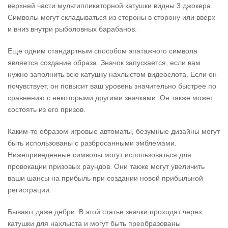
верхней части мультипликаторной катушки видны 3 джокера.
Символы могут складываться из стороны в сторону или вверх
и вниз внутри рыболовных барабанов.
Еще одним стандартным способом эпатажного символа
является создание образа. Значок запускается, если вам
нужно заполнить всю катушку нахлыстом видеослота. Если он
почувствует, он повысит ваш уровень значительно быстрее по
сравнению с некоторыми другими значками. Он также может
состоять из его призов.
Каким-то образом игровые автоматы, безумные дизайны могут
быть использованы с разбросанными эмблемами.
Нижеприведенные символы могут использоваться для
провокации призовых раундов. Они также могут увеличить
ваши шансы на прибыль при создании новой прибыльной
регистрации.
Бывают даже дебри. В этой статье значки проходят через
катушки для нахлыста и могут быть преобразованы