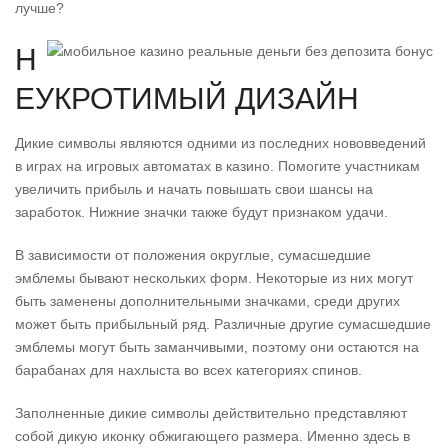
лучше?
Н
ЕУКРОТИМЫЙ ДИЗАЙН
Дикие символы являются одними из последних нововведений
в играх на игровых автоматах в казино. Помогите участникам
увеличить прибыль и начать повышать свои шансы на
заработок.
Нижние значки также будут признаком удачи.
В зависимости от положения округлые, сумасшедшие
эмблемы бывают нескольких форм. Некоторые из них могут
быть заменены дополнительными значками, среди других
может быть прибыльный ряд. Различные другие сумасшедшие
эмблемы могут быть заманчивыми, поэтому они остаются на
барабанах для нахлыста во всех категориях спинов.
Заполненные дикие символы действительно представляют
собой дикую иконку обжигающего размера. Именно здесь в