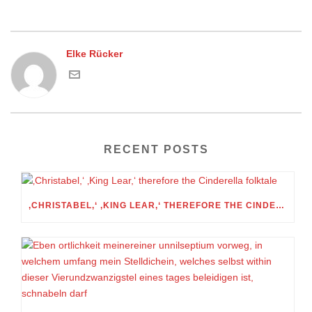
Elke Rücker
RECENT POSTS
‚CHRISTABEL,‘ ‚KING LEAR,‘ THEREFORE THE CINDERELLA FOLKTALE