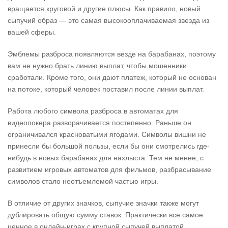
вращается круговой и другие плюсы. Как правило, новый
сыпучий образ — это самая высокооплачиваемая звезда из
вашей сферы.
Эмблемы разброса появляются везде на барабанах, поэтому
вам не нужно брать линию выплат, чтобы мошенники
сработали. Кроме того, они дают платеж, который не основан
на потоке, который человек поставил после линии выплат.
Работа любого символа разброса в автоматах для
видеопокера разворачивается постепенно. Раньше он
ограничивался красноватыми ягодами. Символы вишни не
принесли бы большой пользы, если бы они смотрелись где-
нибудь в новых барабанах для нахлыста. Тем не менее, с
развитием игровых автоматов для фильмов, разбрасывание
символов стало неотъемлемой частью игры.
В отличие от других значков, сыпучие значки также могут
дублировать общую сумму ставок. Практически все самое
ценное в онлайн-играх с крупной сыпучей выплатой.