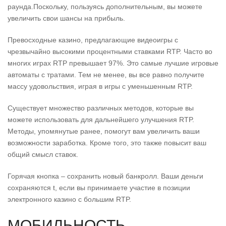
раунда.Поскольку, пользуясь дополнительным, вы можете
увеличить свои шансы на прибыль.
Превосходные казино, предлагающие видеоигры с
чрезвычайно высокими процентными ставками RTP. Часто во
многих играх RTP превышает 97%. Это самые лучшие игровые
автоматы с тратами. Тем не менее, вы все равно получите
массу удовольствия, играя в игры с уменьшенным RTP.
Существует множество различных методов, которые вы
можете использовать для дальнейшего улучшения RTP.
Методы, упомянутые ранее, помогут вам увеличить ваши
возможности заработка. Кроме того, это также повысит ваш
общий смысл ставок.
Горячая кнопка – сохранить новый банкролл. Ваши деньги
сохраняются t, если вы принимаете участие в позиции
электронного казино с большим RTP.
МОБИЛЬНОСТЬ