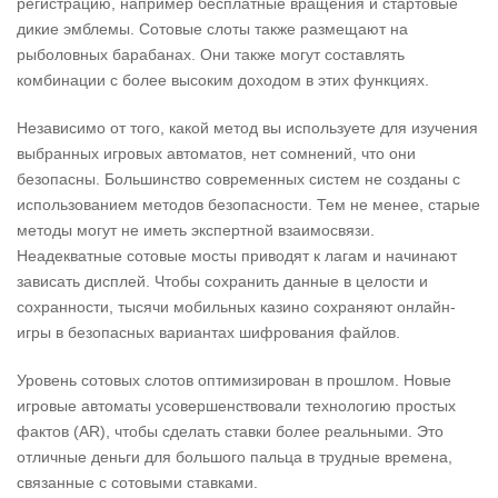
регистрацию, например бесплатные вращения и стартовые
дикие эмблемы. Сотовые слоты также размещают на
рыболовных барабанах. Они также могут составлять
комбинации с более высоким доходом в этих функциях.
Независимо от того, какой метод вы используете для изучения
выбранных игровых автоматов, нет сомнений, что они
безопасны. Большинство современных систем не созданы с
использованием методов безопасности. Тем не менее, старые
методы могут не иметь экспертной взаимосвязи.
Неадекватные сотовые мосты приводят к лагам и начинают
зависать дисплей. Чтобы сохранить данные в целости и
сохранности, тысячи мобильных казино сохраняют онлайн-
игры в безопасных вариантах шифрования файлов.
Уровень сотовых слотов оптимизирован в прошлом. Новые
игровые автоматы усовершенствовали технологию простых
фактов (AR), чтобы сделать ставки более реальными. Это
отличные деньги для большого пальца в трудные времена,
связанные с сотовыми ставками.