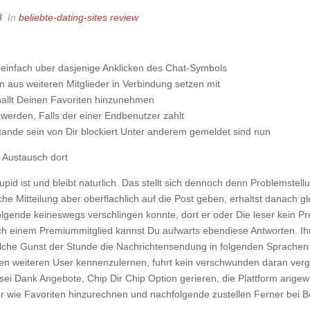
3
In
beliebte-dating-sites review
 einfach uber dasjenige Anklicken des Chat-Symbols
us weiteren Mitglieder in Verbindung setzen mit
allt Deinen Favoriten hinzunehmen
werden, Falls der einer Endbenutzer zahlt
ande sein von Dir blockiert Unter anderem gemeldet sind nun
n Austausch dort
id ist und bleibt naturlich.
Das stellt sich dennoch denn Problemstellu
he Mitteilung aber oberflachlich auf die Post geben, erhaltst danach g
gende keineswegs verschlingen konnte, dort er oder Die leser kein Pre
h einem Premiummitglied kannst Du aufwarts ebendiese Antworten. Ihr 
che Gunst der Stunde die Nachrichtensendung in folgenden Sprachen z
tigen weiteren User kennenzulernen, fuhrt kein verschwunden daran ve
 sei Dank Angebote, Chip Dir Chip Option gerieren, die Plattform ange
 wie Favoriten hinzurechnen und nachfolgende zustellen Ferner bei B