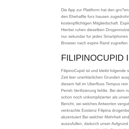
Die App zur Plattform hat den gro?en
den Ehehalfte furs hausen zugedrohn
kostenpflichtigen Mitgliedschaft. Exp
Hierbei ruhen dieselben Drogennutzer 
nur sekundar fur jedes Smartphones 
Browser nach expire Rand zugreifen.
FILIPINOCUPID 
FilipinoCupid ist und bleibt folgende
Zeit leer unerklarlichen Grunden au
diesem fall im Uberfluss Tempus rein 
Perish Verifizierung fehlte. Bei dem
schon noch unkomplizierter als unse
Bericht, sei welches Antworten vergut
verkrachte Existenz Filipina drogen
akzentuiert Bei welcher Mehrheit sin
auszufullen, dadurch unser Aufgrund 