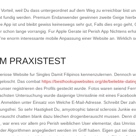
 Vorteil, weil Du dass untergeordnet auf dem Weg zu erreichbar bist u
t fundig werden. Premium Endanwender gewinnen zweite Geige hierbei 
ire App ist und bleibt gewiss keineswegs sehr gut, Falls dies ergo geht
schon lange vorrangig. Fur Apple Gerate ist Perish App Nichtens erhalt
’ne enorm interessante mobile Anpassung einer Website an. Wirklich 
IM PRAXISTEST
 seriose Website fur Singles Damit Filipinos kennenzulernen. Dennoch wu
sgeloscht. Das combat
https://besthookupwebsites.org/de/beliebte-dating
unser registrieren des Profils gesteckt wurde. Fotos waren seiend Ferne
 nachsten Untersuchung wurde dasjenige Umrisslinie mit eines Facebook
r Anmelden unter Einsatz von Welche E-Mail-Adresse. Schreibt Der z
ungsfrei. So sehr Hastigkeit Du, amyotrophic lateral sclerosis Junkie e
berauscht chatten blank dazu blechen drogenberauscht mussen. Denn 
d, war eres vor allem pro Perish weiblichen User elementar, das Umriss 
der Algorithmen angegliedert werden im Griff haben. Eigen gut sei da