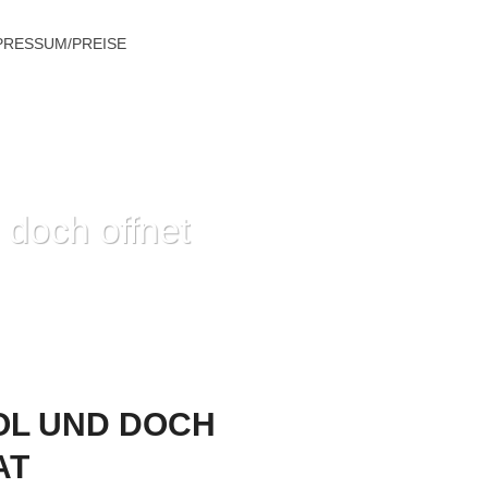
PRESSUM/PREISE
doch offnet
 UMHERWANDERN DER PRIVATER CHAT
OL UND DOCH
AT