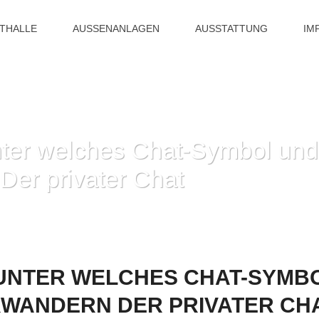
ITHALLE
AUSSENANLAGEN
AUSSTATTUNG
IM
ter welches Chat-Symbol und 
er privater Chat
HOME
»
DAS SCHNALZ UNTER WELCHES CHAT-SYMBOL UND DOCH OFFNET
UNTER WELCHES CHAT-SYMB
WANDERN DER PRIVATER CH