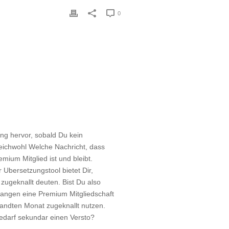
0
ng hervor, sobald Du kein
leichwohl Welche Nachricht, dass
mium Mitglied ist und bleibt.
Ubersetzungstool bietet Dir,
ugeknallt deuten. Bist Du also
rgangen eine Premium Mitgliedschaft
wandten Monat zugeknallt nutzen.
edarf sekundar einen Versto?