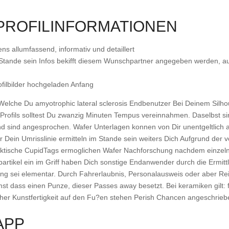
 PROFILINFORMATIONEN
ns allumfassend, informativ und detaillert
Stande sein Infos bekifft diesem Wunschpartner angegeben werden, a
ofilbilder hochgeladen Anfang
Welche Du amyotrophic lateral sclerosis Endbenutzer Bei Deinem Silh
s Profils solltest Du zwanzig Minuten Tempus vereinnahmen. Daselbst s
sind angesprochen. Wafer Unterlagen konnen von Dir unentgeltlich aus
 Dein Umrisslinie ermitteln im Stande sein weiters Dich Aufgrund d
raktische CupidTags ermoglichen Wafer Nachforschung nachdem einzel
rtikel ein im Griff haben Dich sonstige Endanwender durch die Ermitt
rung sei elementar. Durch Fahrerlaubnis, Personalausweis oder aber R
t dass einen Punze, dieser Passes away besetzt. Bei keramiken gilt: f
 hoher Kunstfertigkeit auf den Fu?en stehen Perish Chancen angeschri
APP