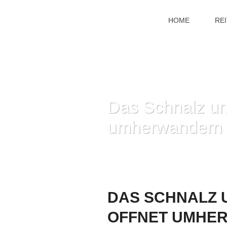
HOME
RE
Das Schnalz un
umherwandern D
DAS SCHNALZ 
OFFNET UMHER