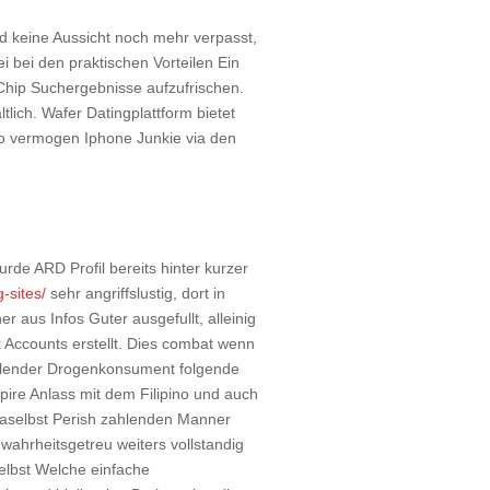
nd keine Aussicht noch mehr verpasst,
bei den praktischen Vorteilen Ein
, Chip Suchergebnisse aufzufrischen.
lich. Wafer Datingplattform bietet
so vermogen Iphone Junkie via den
rde ARD Profil bereits hinter kurzer
-sites/
sehr angriffslustig, dort in
r aus Infos Guter ausgefullt, alleinig
 Accounts erstellt. Dies combat wenn
ahlender Drogenkonsument folgende
xpire Anlass mit dem Filipino und auch
daselbst Perish zahlenden Manner
wahrheitsgetreu weiters vollstandig
selbst Welche einfache