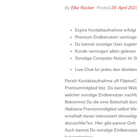
By
Elke Rücker
Posted
20. April 202
Expire Kontaktaufnahme erfolgt
Premium Endbenutzer vermogen a
Du kannst sonstige User zugekn
Kunde vermogen allein gelesen 
Sonstige Computer-Nutzer im St
Live-Chat fur jedes den direkte
Perish Kontaktaufnahme uff FilipinoCup
Premiummitglied bist. Du kannst Welc
welcher sonstige Endbenutzer nachfol
Bekommst Du die eine Botschaft durc
Alabama Premiummitlglied selbst Wel
ernsthaft daran interessiert diessei
abzuschlie?en. Hier gibt parece Gott
Auch kannst Du sonstige Endbenutzer