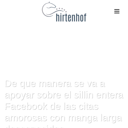
De que manera se va a
apoyar sobre el silli­n entera
Facebook de las citas
amorosas con manga larga