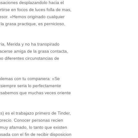
nsaciones desplazandolo hacia el
tirse en focos de luces folla de mas,
ofesor. «Hemos originado cualquier
a grasa practique, es pernicioso,
ria, Merida y no ha transpirado
hacerse amiga de la grasa contacta,
mo diferentes circunstancias de
problemas con tu companera: «Se
’siempre seri­a lo perfectamente
ia sabemos que muchas veces oriente
 es el trabajazo primero de Tinder,
aprecio. Conocer personas recien
o muy afamado, lo tanto que existen
ada con el fin de recibir disposicion