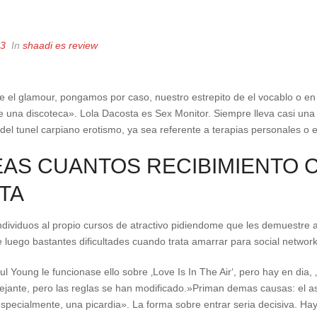
23
In
shaadi es review
 el glamour, pongamos por caso, nuestro estrepito de el vocablo o en l
 una discoteca». Lola Dacosta es Sex Monitor. Siempre lleva casi una
a del tunel carpiano erotismo, ya sea referente a terapias personales o 
AS CUANTOS RECIBIMIENTO C
TA
viduos al propio cursos de atractivo pidiendome que les demuestre an
ene luego bastantes dificultades cuando trata amarrar para social network
 Young le funcionase ello sobre ‚Love Is In The Air‘, pero hay en dia, ‚
jante, pero las reglas se han modificado.»Priman demas causas: el as
specialmente, una picardia». La forma sobre entrar seri­a decisiva. Ha