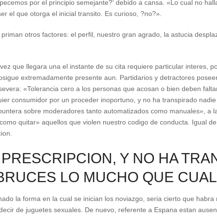
pecemos por el principio semejante?‘ debido a cansa. «Lo cual no hall
r el que otorga el inicial transito. Es curioso, ?no?».
riman otros factores: el perfil, nuestro gran agrado, la astucia despl
z que llegara una el instante de su cita requiere particular interes, 
rosigue extremadamente presente aun.
Partidarios y detractores posee
 severa: «Tolerancia cero a los personas que acosan o bien deben faltar
uier consumidor por un proceder inoportuno, y no ha transpirado nadie
untera sobre moderadores tanto automatizados como manuales», a la q
i­ como quitar» aquellos que violen nuestro codigo de conducta. Igual 
cion.
 PRESCRIPCION, Y NO HA TRA
 BRUCES LO MUCHO QUE CUA
do la forma en la cual se inician los noviazgo, seri­a cierto que habra 
decir de juguetes sexuales. De nuevo, referente a Espana estan ausente