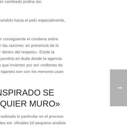
an cambiado podri­a ser,
azandolo hacia el pelo especialmente,
por consiguiente el condena sobre
n las razones; en presencia de lo
 dentro del respeto». Existe la
 pondri­a en duda desde la agencia
ue invierten por ani «millones de
de tajantes son con los menores usan
NSPIRADO SE
LQUIER MURO»
realizado lo particular en el proceso
s est. oficiales (el pequeno analisis