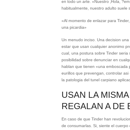
en todo un arte. «Nuestro ‚Hola, ?em
habitualmente, nuestro adulto suele se
«Al momento de enlazar para Tinder, p
una picardia»
Un menudo inciso. Una decision una ve
estar que usan cualquier anonimo p
cual, una postura sobre Tinder seri­a
posibilidad sobre denunciar en cualq
hablan que tienen «una emboscada p
eurillos que prevengan, controlar as
la patologi­a del tunel carpiano aplica
USAN LA MISMA
REGALAN A DE
En caso de que Tinder han revoluciona
de consumarlas. Si, siente el cuerpo 