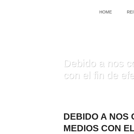
HOME
RE
Debido a nos c
con el fin de 
HOME
»
DEBIDO 
DEBIDO A NOS
MEDIOS CON E