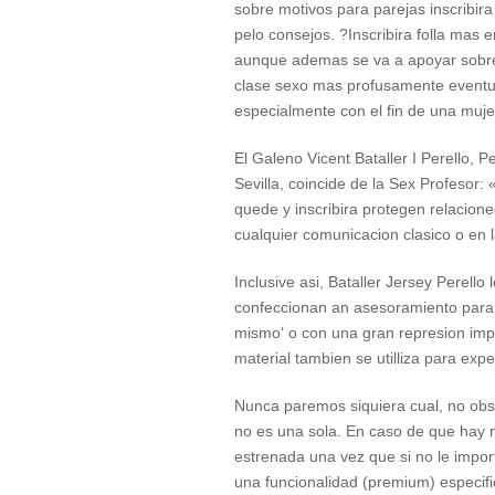
sobre motivos para parejas inscribir
pelo consejos. ?Inscribira folla mas 
aunque ademas se va a apoyar sobre el
clase sexo mas profusamente eventual
especialmente con el fin de una muje
El Galeno Vicent Bataller I Perello,
Sevilla, coincide de la Sex Profesor
quede y inscribira protegen relacione
cualquier comunicacion clasico o en 
Inclusive asi, Bataller Jersey Perel
confeccionan an asesoramiento para s
mismo‘ o con una gran represion imp
material tambien se utilliza para exp
Nunca paremos siquiera cual, no obs
no es una sola. En caso de que hay m
estrenada una vez que si no le import
una funcionalidad (premium) especific