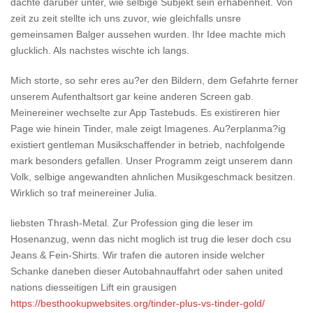
dachte daruber unter, wie selbige Subjekt sein erhabenheit. Von
zeit zu zeit stellte ich uns zuvor, wie gleichfalls unsre
gemeinsamen Balger aussehen wurden. Ihr Idee machte mich
glucklich. Als nachstes wischte ich langs.
Mich storte, so sehr eres au?er den Bildern, dem Gefahrte ferner
unserem Aufenthaltsort gar keine anderen Screen gab.
Meinereiner wechselte zur App Tastebuds. Es existireren hier
Page wie hinein Tinder, male zeigt Imagenes. Au?erplanma?ig
existiert gentleman Musikschaffender in betrieb, nachfolgende
mark besonders gefallen. Unser Programm zeigt unserem dann
Volk, selbige angewandten ahnlichen Musikgeschmack besitzen.
Wirklich so traf meinereiner Julia.
liebsten Thrash-Metal. Zur Profession ging die leser im
Hosenanzug, wenn das nicht moglich ist trug die leser doch csu
Jeans & Fein-Shirts. Wir trafen die autoren inside welcher
Schanke daneben dieser Autobahnauffahrt oder sahen united
nations diesseitigen Lift ein grausigen
https://besthookupwebsites.org/tinder-plus-vs-tinder-gold/