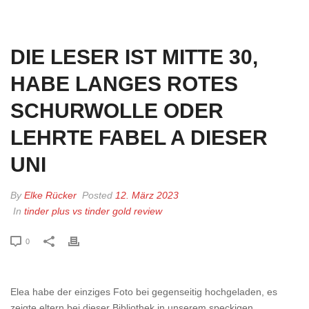
HOME
»
DIE LESER IST MITTE 30, HABE LANGES ROTES SCHURWOLLE
ODER LEHRTE FABEL A DIESER UNI
DIE LESER IST MITTE 30,
HABE LANGES ROTES
SCHURWOLLE ODER
LEHRTE FABEL A DIESER
UNI
By
Elke Rücker
Posted
12. März 2023
In
tinder plus vs tinder gold review
0
Elea habe der einziges Foto bei gegenseitig hochgeladen, es
zeigte eltern bei dieser Bibliothek in unserem speckigen