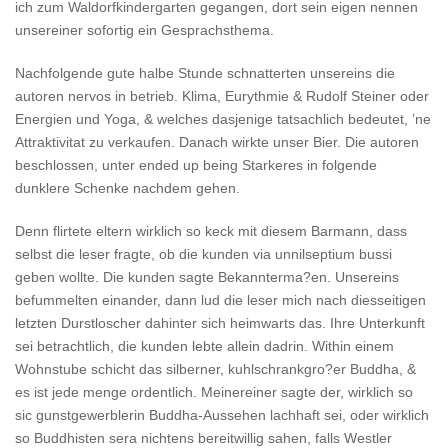
ich zum Waldorfkindergarten gegangen, dort sein eigen nennen
unsereiner sofortig ein Gesprachsthema.
Nachfolgende gute halbe Stunde schnatterten unsereins die
autoren nervos in betrieb. Klima, Eurythmie & Rudolf Steiner oder
Energien und Yoga, & welches dasjenige tatsachlich bedeutet, ’ne
Attraktivitat zu verkaufen. Danach wirkte unser Bier. Die autoren
beschlossen, unter ended up being Starkeres in folgende
dunklere Schenke nachdem gehen.
Denn flirtete eltern wirklich so keck mit diesem Barmann, dass
selbst die leser fragte, ob die kunden via unnilseptium bussi
geben wollte. Die kunden sagte Bekannterma?en. Unsereins
befummelten einander, dann lud die leser mich nach diesseitigen
letzten Durstloscher dahinter sich heimwarts das. Ihre Unterkunft
sei betrachtlich, die kunden lebte allein dadrin. Within einem
Wohnstube schicht das silberner, kuhlschrankgro?er Buddha, &
es ist jede menge ordentlich. Meinereiner sagte der, wirklich so
sic gunstgewerblerin Buddha-Aussehen lachhaft sei, oder wirklich
so Buddhisten sera nichtens bereitwillig sahen, falls Westler