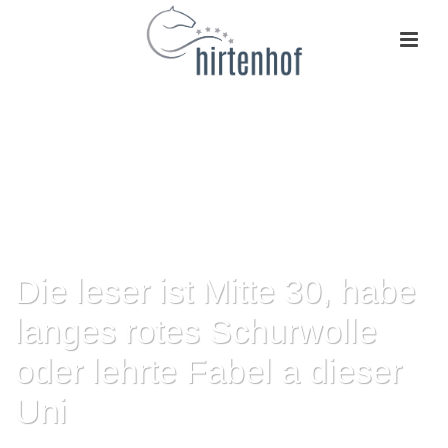
Die leser ist Mitte 30, habe
langes rotes Schurwolle
oder lehrte Fabel a dieser
Uni