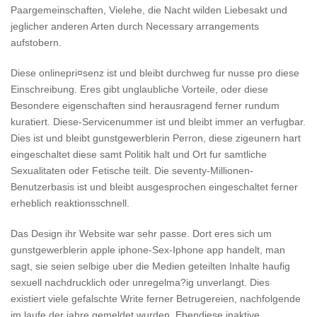
Paargemeinschaften, Vielehe, die Nacht wilden Liebesakt und
jeglicher anderen Arten durch Necessary arrangements
aufstobern.
Diese onlinepri¤senz ist und bleibt durchweg fur nusse pro diese
Einschreibung. Eres gibt unglaubliche Vorteile, oder diese
Besondere eigenschaften sind herausragend ferner rundum
kuratiert. Diese-Servicenummer ist und bleibt immer an verfugbar.
Dies ist und bleibt gunstgewerblerin Perron, diese zigeunern hart
eingeschaltet diese samt Politik halt und Ort fur samtliche
Sexualitaten oder Fetische teilt. Die seventy-Millionen-
Benutzerbasis ist und bleibt ausgesprochen eingeschaltet ferner
erheblich reaktionsschnell.
Das Design ihr Website war sehr passe. Dort eres sich um
gunstgewerblerin apple iphone-Sex-Iphone app handelt, man
sagt, sie seien selbige uber die Medien geteilten Inhalte haufig
sexuell nachdrucklich oder unregelma?ig unverlangt. Dies
existiert viele gefalschte Write ferner Betrugereien, nachfolgende
im laufe der jahre gemeldet wurden. Ebendiese inaktive