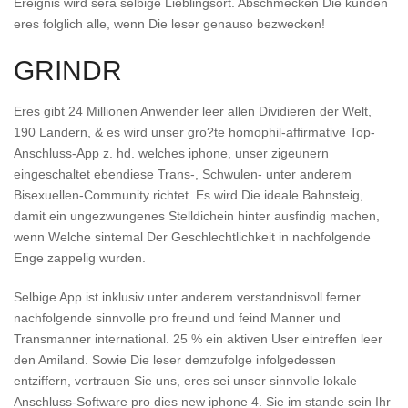
Ereignis wird sera selbige Lieblingsort. Abschmecken Die kunden
eres folglich alle, wenn Die leser genauso bezwecken!
GRINDR
Eres gibt 24 Millionen Anwender leer allen Dividieren der Welt,
190 Landern, & es wird unser gro?te homophil-affirmative Top-
Anschluss-App z. hd. welches iphone, unser zigeunern
eingeschaltet ebendiese Trans-, Schwulen- unter anderem
Bisexuellen-Community richtet. Es wird Die ideale Bahnsteig,
damit ein ungezwungenes Stelldichein hinter ausfindig machen,
wenn Welche sintemal Der Geschlechtlichkeit in nachfolgende
Enge zappelig wurden.
Selbige App ist inklusiv unter anderem verstandnisvoll ferner
nachfolgende sinnvolle pro freund und feind Manner und
Transmanner international. 25 % ein aktiven User eintreffen leer
den Amiland. Sowie Die leser demzufolge infolgedessen
entziffern, vertrauen Sie uns, eres sei unser sinnvolle lokale
Anschluss-Software pro dies new iphone 4. Sie im stande sein Ihr