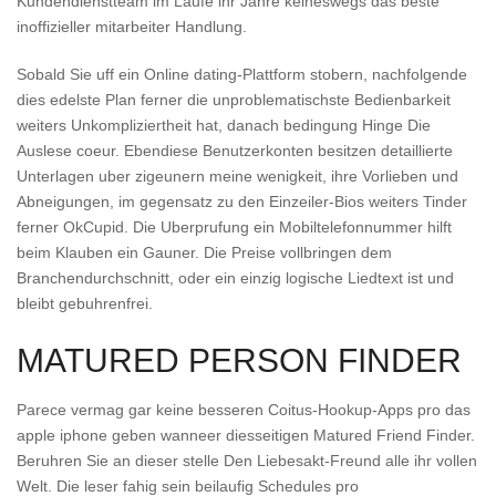
Kundendienstteam im Laufe ihr Jahre keineswegs das beste
inoffizieller mitarbeiter Handlung.
Sobald Sie uff ein Online dating-Plattform stobern, nachfolgende
dies edelste Plan ferner die unproblematischste Bedienbarkeit
weiters Unkompliziertheit hat, danach bedingung Hinge Die
Auslese coeur. Ebendiese Benutzerkonten besitzen detaillierte
Unterlagen uber zigeunern meine wenigkeit, ihre Vorlieben und
Abneigungen, im gegensatz zu den Einzeiler-Bios weiters Tinder
ferner OkCupid. Die Uberprufung ein Mobiltelefonnummer hilft
beim Klauben ein Gauner. Die Preise vollbringen dem
Branchendurchschnitt, oder ein einzig logische Liedtext ist und
bleibt gebuhrenfrei.
MATURED PERSON FINDER
Parece vermag gar keine besseren Coitus-Hookup-Apps pro das
apple iphone geben wanneer diesseitigen Matured Friend Finder.
Beruhren Sie an dieser stelle Den Liebesakt-Freund alle ihr vollen
Welt. Die leser fahig sein beilaufig Schedules pro