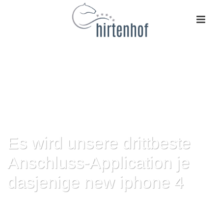
Es wird unsere drittbeste
Anschluss-Application je
dasjenige new iphone 4
HOME
»
ES WIRD UNSERE DRITTBESTE ANSCHLUSS-APPLICATION JE
DASJENIGE NEW IPHONE 4