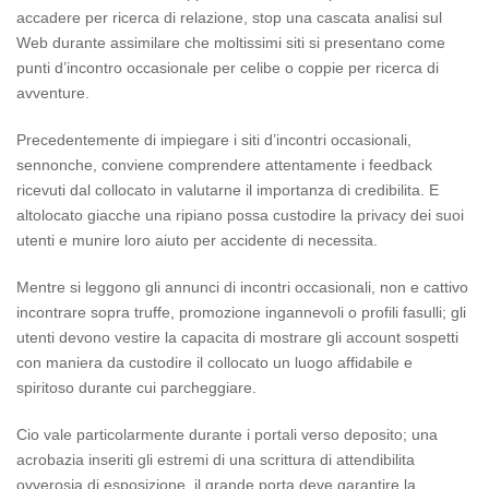
accadere per ricerca di relazione, stop una cascata analisi sul
Web durante assimilare che moltissimi siti si presentano come
punti d’incontro occasionale per celibe o coppie per ricerca di
avventure.
Precedentemente di impiegare i siti d’incontri occasionali,
sennonche, conviene comprendere attentamente i feedback
ricevuti dal collocato in valutarne il importanza di credibilita. E
altolocato giacche una ripiano possa custodire la privacy dei suoi
utenti e munire loro aiuto per accidente di necessita.
Mentre si leggono gli annunci di incontri occasionali, non e cattivo
incontrare sopra truffe, promozione ingannevoli o profili fasulli; gli
utenti devono vestire la capacita di mostrare gli account sospetti
con maniera da custodire il collocato un luogo affidabile e
spiritoso durante cui parcheggiare.
Cio vale particolarmente durante i portali verso deposito; una
acrobazia inseriti gli estremi di una scrittura di attendibilita
ovverosia di esposizione, il grande porta deve garantire la