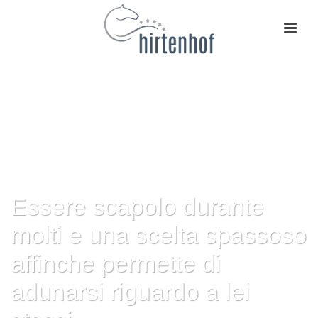
Essere scapolo durante
molti e una scelta spassoso
affinche permette di
adunarsi riguardo a lei