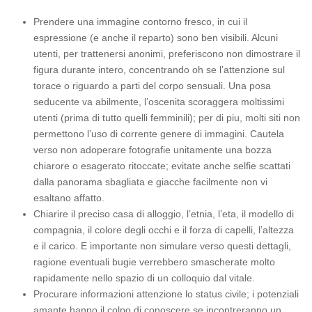
Prendere una immagine contorno fresco, in cui il
espressione (e anche il reparto) sono ben visibili. Alcuni
utenti, per trattenersi anonimi, preferiscono non dimostrare il
figura durante intero, concentrando oh se l’attenzione sul
torace o riguardo a parti del corpo sensuali. Una posa
seducente va abilmente, l’oscenita scoraggera moltissimi
utenti (prima di tutto quelli femminili); per di piu, molti siti non
permettono l’uso di corrente genere di immagini. Cautela
verso non adoperare fotografie unitamente una bozza
chiarore o esagerato ritoccate; evitate anche selfie scattati
dalla panorama sbagliata e giacche facilmente non vi
esaltano affatto.
Chiarire il preciso casa di alloggio, l’etnia, l’eta, il modello di
compagnia, il colore degli occhi e il forza di capelli, l’altezza
e il carico. E importante non simulare verso questi dettagli,
ragione eventuali bugie verrebbero smascherate molto
rapidamente nello spazio di un colloquio dal vitale.
Procurare informazioni attenzione lo status civile; i potenziali
amante hanno il colpo di conoscere se incontreranno un