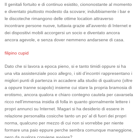
Il genitali fortuito e di continuo esistito, ciononostante al momento
e diventato piuttosto modesto da scovare; indubbiamente i bar e
le discoteche rimangono delle ottime location attraverso
incontrare persone nuove, tuttavia grazie all’avvento di Internet e
dei dispositivi mobili accorgersi un socio e diventato ancora
ancora agevole, e senza dover nemmeno andarsene di casa.
filipino cupid
Dato che si lavora a epoca pieno, si e tanto timidi oppure si ha
una vita assistenziale poco allegro, i siti d’incontri rappresentano i
migliori punti di partenza in accadere alla studio di qualcuno (oltre
a oppure tranne scapolo) insieme cui stare la propria bramosia di
erotismo, ancora qualora e chiaro contegno cautela per cavarsela
ricco nell’immensa insidia di folla in quanto giornalmente lettere i
propri annunci su Internet. Magari si ha desiderio di essere in
relazione personalita cosicche tanto un po’ al di fuori dei propri
norma, qualcuno per mezzo di cui non si vorrebbe per niente
formare una paio eppure perche sembra comunque maneggione,
pero da qualora conviene avviare?