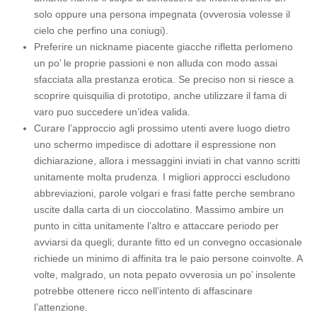
solo oppure una persona impegnata (ovverosia volesse il
cielo che perfino una coniugi).
Preferire un nickname piacente giacche rifletta perlomeno
un po’ le proprie passioni e non alluda con modo assai
sfacciata alla prestanza erotica. Se preciso non si riesce a
scoprire quisquilia di prototipo, anche utilizzare il fama di
varo puo succedere un’idea valida.
Curare l’approccio agli prossimo utenti avere luogo dietro
uno schermo impedisce di adottare il espressione non
dichiarazione, allora i messaggini inviati in chat vanno scritti
unitamente molta prudenza. I migliori approcci escludono
abbreviazioni, parole volgari e frasi fatte perche sembrano
uscite dalla carta di un cioccolatino. Massimo ambire un
punto in citta unitamente l’altro e attaccare periodo per
avviarsi da quegli; durante fitto ed un convegno occasionale
richiede un minimo di affinita tra le paio persone coinvolte. A
volte, malgrado, un nota pepato ovverosia un po’ insolente
potrebbe ottenere ricco nell’intento di affascinare
l’attenzione.