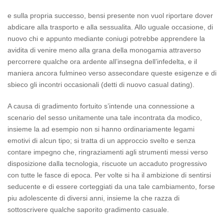
e sulla propria successo, bensi presente non vuol riportare dover
abdicare alla trasporto e alla sessualita. Allo uguale occasione, di
nuovo chi e appunto mediante coniugi potrebbe apprendere la
avidita di venire meno alla grana della monogamia attraverso
percorrere qualche ora ardente all’insegna dell’infedelta, e il
maniera ancora fulmineo verso assecondare queste esigenze e di
sbieco gli incontri occasionali (detti di nuovo casual dating).
A causa di gradimento fortuito s’intende una connessione a
scenario del sesso unitamente una tale incontrata da modico,
insieme la ad esempio non si hanno ordinariamente legami
emotivi di alcun tipo; si tratta di un approccio svelto e senza
contare impegno che, ringraziamenti agli strumenti messi verso
disposizione dalla tecnologia, riscuote un accaduto progressivo
con tutte le fasce di epoca. Per volte si ha il ambizione di sentirsi
seducente e di essere corteggiati da una tale cambiamento, forse
piu adolescente di diversi anni, insieme la che razza di
sottoscrivere qualche saporito gradimento casuale.