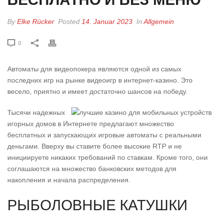
By
Elke Rücker
Posted
14. Januar 2023
In
Allgemein
0
Автоматы для видеопокера являются одной из самых
последних игр на рынке видеоигр в интернет-казино. Это
весело, приятно и имеет достаточно шансов на победу.
Тысячи надежных
игорных домов в Интернете предлагают множество
бесплатных и запускающих игровые автоматы с реальными
деньгами. Вверху вы ставите более высокие RTP и не
инициируете никаких требований по ставкам.
Кроме того, они
соглашаются на множество банковских методов для
накопления и начала распределения.
РЫБОЛОВНЫЕ КАТУШКИ