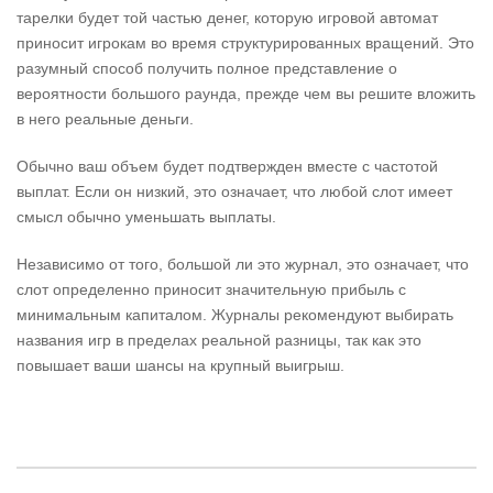
тарелки будет той частью денег, которую игровой автомат
приносит игрокам во время структурированных вращений. Это
разумный способ получить полное представление о
вероятности большого раунда, прежде чем вы решите вложить
в него реальные деньги.
Обычно ваш объем будет подтвержден вместе с частотой
выплат. Если он низкий, это означает, что любой слот имеет
смысл обычно уменьшать выплаты.
Независимо от того, большой ли это журнал, это означает, что
слот определенно приносит значительную прибыль с
минимальным капиталом. Журналы рекомендуют выбирать
названия игр в пределах реальной разницы, так как это
повышает ваши шансы на крупный выигрыш.