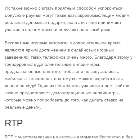
Их также можно считать приятным способом успокоиться.
Бонусные раунды могут также дать здравомыслящим людям
реальные денежные подарки, если эти люди принимают
участие в полном цикле и получают реальный риск.
Бесплатные игровые автоматы в дополнительное время
являются ярким достижением в онлайновых игорных
заведениях, таких телефонов очень много. Благодаря этому у
трейдеров есть дополнительные онлайн-игры,
предназначенные для того, чтобы они не запускались с
мобильных телефонов, поэтому вы можете зарабатывать
деньги на ходу! Один из нескольких лучших интернет-сайтов
казино предоставляет демонстрационные онлайн-игры,
которые можно попробовать до того, как делать ставки на
реальные деньги.
RTP
RTP с участием казино на игровых автоматах бесплатно и без