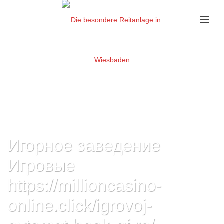
Игорное заведение
Игровые
https://millioncasino-
online.click/igrovoj-