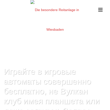
Играйте в игровые
автоматы совершенно
бесплатно, не Вулкан
клуб имея планшета или