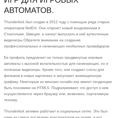
АВТОМАТОВ.
Thunderkick был создан в 2012 году с помощью ряда старых
операторов NetEnt. Они откроют новый кондоминиум в
Стокгольме, Швеция, и начнут выпускать в ней аутентичные
видеоигры.Обратите внимание на создание
профессиональных и начинающих необычных провайдеров.
Ее профиль предлагает не только продвинутые игровые
автоматы с высокой волатильностью для начинающих, но и
полезные видеоигры. Кроме того, они создают слоты для
фильмов в новых картинках и запускают анимационную
графику. Некоторые из женских онлайн-игр имеют тенденцию
быть похожими на HTML5. Подразумевает, что доступ к ним
осуществляется через браузер или, возможно, портативную
технику.
Thunderkick активно работает в социальных сетях. Это был
один из самых последних конструкторов на рынке, и его