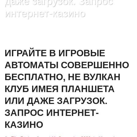
даже загрузок. Запрос
интернет-казино
HOME
»
ИГРАЙТЕ В ИГРОВЫЕ АВТОМАТЫ СОВЕРШЕННО БЕСПЛАТНО,
НЕ ВУЛКАН КЛУБ ИМЕЯ ПЛАНШЕТА ИЛИ ДАЖЕ ЗАГРУЗОК. ЗАПРОС
ИНТЕРНЕТ-КАЗИНО
ИГРАЙТЕ В ИГРОВЫЕ
АВТОМАТЫ СОВЕРШЕННО
БЕСПЛАТНО, НЕ ВУЛКАН
КЛУБ ИМЕЯ ПЛАНШЕТА
ИЛИ ДАЖЕ ЗАГРУЗОК.
ЗАПРОС ИНТЕРНЕТ-
КАЗИНО