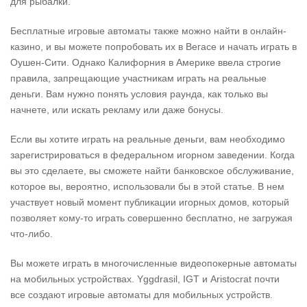
для рыбалки.
Бесплатные игровые автоматы также можно найти в онлайн-
казино, и вы можете попробовать их в Вегасе и начать играть в
Оушен-Сити. Однако Калифорния в Америке ввела строгие
правила, запрещающие участникам играть на реальные
деньги. Вам нужно понять условия раунда, как только вы
начнете, или искать рекламу или даже бонусы.
Если вы хотите играть на реальные деньги, вам необходимо
зарегистрироваться в федеральном игорном заведении. Когда
вы это сделаете, вы сможете найти банковское обслуживание,
которое вы, вероятно, использовали бы в этой статье. В нем
участвует новый момент публикации игорных домов, который
позволяет кому-то играть совершенно бесплатно, не загружая
что-либо.
Вы можете играть в многочисленные видеопокерные автоматы
на мобильных устройствах. Yggdrasil, IGT и Aristocrat почти
все создают игровые автоматы для мобильных устройств.