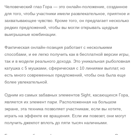
Человеческий глаз Гора — это онлайн-положение, созданное
для того, чтобы участники имели развлекательное, приятное и
захватывающее чувство. Кроме того, он предлагает несколько
редких предложений, чтобы вы могли открывать щедрые
выигрышные комбинации.
Фактическая онлайн-позиция работает с несколькими
способами, и ее легко получить как в бесплатной версии игры,
так и в модели реального дохода. Это уникальная рыболовная
катушка с 5 мушками, сферическая с 10 линиями выплат, но
есть много современных предложений, чтобы она была еще
более увлекательной.
Одним из самых забавных элементов Sight, касающихся Гора,
является их элемент пари. Расположенная на большом
экране, эта техника позволяет участникам, если вы хотите,
играть на эффекте ее вращения. Если им повезет, они могут
получить джекпот вплоть до пяти тысяч наличными.