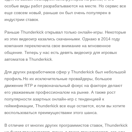
особые виды работ разрабатываются на месте. Но сервис все
еще совсем новый, раньше он был очень популярен в
индустрии ставок.
Раньше Thunderkick открывал только онлайн-игры. Некоторые
из этих видеоигр казались скачанными. Однако в 2014 году
компания переключила свое внимание на мгновенное
общение. Теперь у нас есть девять видеоигр для игровых
автоматов в Thunderkick.
Для других разработчиков сфер у Thunderkick был небольшой
профиль.Но их исключительные провайдеры, большое
движение RTP и первоначальный фокус на факторе делают
его уважаемым профессионалом на рынке. А также рост
популярности азартных онлайн-игр с тенденцией к
геймификации, Thunderkick все еще остается, если вы хотите
воспользоваться преимуществами этого шанса.
В отличие от многих других программистов ставок, Thunderkick