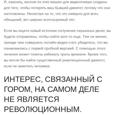
И, наконец, многие из этих машин для видеопокера созданы
для того, чтобы потерять ваш бывший джекпот, потому что они
изготовлены. Несмотря на то, что это неверно для всех
обещаний, вот широко используемый тип.
Если вы ищете новый источник получения серьезных денег, вы
будете отправлены, чтобы найти кого-то еще. Тем не менее,
прежде чем совершать онлайн-видео-слот, убедитесь, что вы
ознакомились с первой пробной версией. С помощью этого
лечения может помочь избежать траты времени. Кроме того,
вы могли бы найти существенный революционный джекпот,
если не заметить человека.
ИНТЕРЕС, СВЯЗАННЫЙ С
ГОРОМ, НА САМОМ ДЕЛЕ
НЕ ЯВЛЯЕТСЯ
РЕВОЛЮЦИОННЫМ.