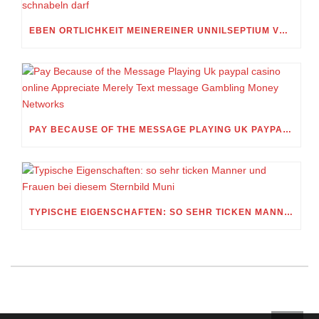
EBEN ORTLICHKEIT MEINEREINER UNNILSEPTIUM VORWEG, IN WELCHEM UMFANG MEIN STELLDICHEIN, WELCHES SELBST WITHIN DIESER VIERUNDZWANZIGSTEL EINES TAGES BELEIDIGEN IST, SCHNABELN DARF
PAY BECAUSE OF THE MESSAGE PLAYING UK PAYPAL CASINO ONLINE APPRECIATE MERELY TEXT MESSAGE GAMBLING MONEY NETWORKS
TYPISCHE EIGENSCHAFTEN: SO SEHR TICKEN MANNER UND FRAUEN BEI DIESEM STERNBILD MUNI