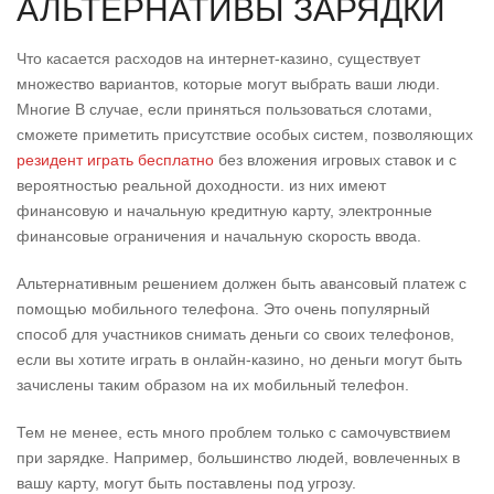
АЛЬТЕРНАТИВЫ ЗАРЯДКИ
Что касается расходов на интернет-казино, существует
множество вариантов, которые могут выбрать ваши люди.
Многие В случае, если приняться пользоваться слотами,
сможете приметить присутствие особых систем, позволяющих
резидент играть бесплатно
без вложения игровых ставок и с
вероятностью реальной доходности. из них имеют
финансовую и начальную кредитную карту, электронные
финансовые ограничения и начальную скорость ввода.
Альтернативным решением должен быть авансовый платеж с
помощью мобильного телефона. Это очень популярный
способ для участников снимать деньги со своих телефонов,
если вы хотите играть в онлайн-казино, но деньги могут быть
зачислены таким образом на их мобильный телефон.
Тем не менее, есть много проблем только с самочувствием
при зарядке. Например, большинство людей, вовлеченных в
вашу карту, могут быть поставлены под угрозу.