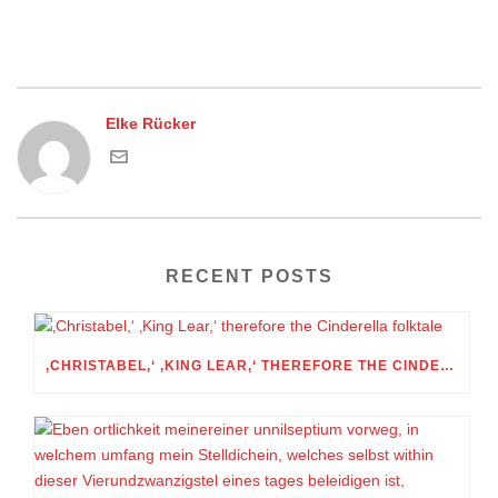
Elke Rücker
RECENT POSTS
‚CHRISTABEL,‘ ‚KING LEAR,‘ THEREFORE THE CINDERELLA FOLKTALE