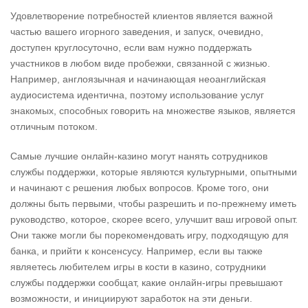
Удовлетворение потребностей клиентов является важной
частью вашего игорного заведения, и запуск, очевидно,
доступен круглосуточно, если вам нужно поддержать
участников в любом виде пробежки, связанной с жизнью.
Например, англоязычная и начинающая неоанглийская
аудиосистема идентична, поэтому использование услуг
знакомых, способных говорить на множестве языков, является
отличным потоком.
Самые лучшие онлайн-казино могут нанять сотрудников
службы поддержки, которые являются культурными, опытными
и начинают с решения любых вопросов. Кроме того, они
должны быть первыми, чтобы разрешить и по-прежнему иметь
руководство, которое, скорее всего, улучшит ваш игровой опыт.
Они также могли бы порекомендовать игру, подходящую для
банка, и прийти к консенсусу. Например, если вы также
являетесь любителем игры в кости в казино, сотрудники
службы поддержки сообщат, какие онлайн-игры превышают
возможности, и инициируют заработок на эти деньги.