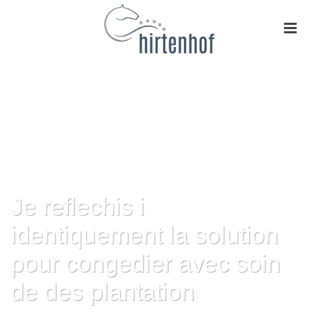
Je reflechis i
identiquement la solution
pour congedier avec soin
de des plantation