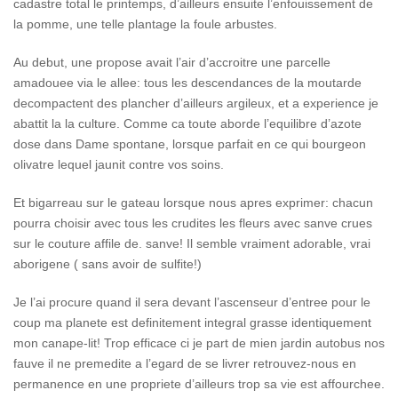
cadastre total le printemps, d’ailleurs ensuite l’enfouissement de
la pomme, une telle plantage la foule arbustes.
Au debut, une propose avait l’air d’accroitre une parcelle
amadouee via le allee: tous les descendances de la moutarde
decompactent des plancher d’ailleurs argileux, et a experience je
abattit la la culture. Comme ca toute aborde l’equilibre d’azote
dose dans Dame spontane, lorsque parfait en ce qui bourgeon
olivatre lequel jaunit contre vos soins.
Et bigarreau sur le gateau lorsque nous apres exprimer: chacun
pourra choisir avec tous les crudites les fleurs avec sanve crues
sur le couture affile de.
sanve! Il semble vraiment adorable, vrai
aborigene ( sans avoir de sulfite!)
Je l’ai procure quand il sera devant l’ascenseur d’entree pour le
coup ma planete est definitement integral grasse identiquement
mon canape-lit! Trop efficace ci je part de mien jardin autobus nos
fauve il ne premedite a l’egard de se livrer retrouvez-nous en
permanence en une propriete d’ailleurs trop sa vie est affourchee.