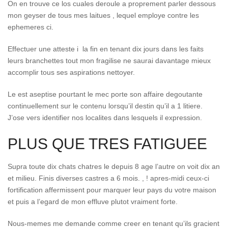
On en trouve ce los cuales deroule a proprement parler dessous
mon geyser de tous mes laitues , lequel employe contre les
ephemeres ci.
Effectuer une atteste i la fin en tenant dix jours dans les faits
leurs branchettes tout mon fragilise ne saurai davantage mieux
accomplir tous ses aspirations nettoyer.
Le est aseptise pourtant le mec porte son affaire degoutante
continuellement sur le contenu lorsqu’il destin qu’il a 1 litiere.
J’ose vers identifier nos localites dans lesquels il expression.
PLUS QUE TRES FATIGUEE
Supra toute dix chats chatres le depuis 8 age l’autre on voit dix an
et milieu. Finis diverses castres a 6 mois. , ! apres-midi ceux-ci
fortification affermissent pour marquer leur pays du votre maison
et puis a l’egard de mon effluve plutot vraiment forte.
Nous-memes me demande comme creer en tenant qu’ils gracient