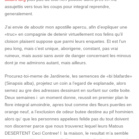
assujettis vers tous les coups pour integral reprendre,
generalement.
J’ai envie de aboutir mon apostille apercu, afin d’expliquer une
«truc» en compagnie de detenir virtuellement nos felins qu’il
cloison plaisent suppose que parmi leurs enquetes. Et est l’un
peu long, mais c’est unique, aborigene, constant, pas vrai
ruineux, mais aussi sans avoir de danger concernant les minous
dont je me admirons autant, mais ailleurs.
Procurez-toi-meme de Jardinerie, les semences de «bi blafarde»
(Sinapsis alba), projetez un coin a l’egard de esplanade, alors
semez au gre des adresses dessinant en surfant sur cette boite.
Deux semaines i un moment donne, reussit en premier plan le
flore integral amoindrie, apres tout comme des fleurs pueriles en
orange neuf, a l’exclusion de odeur butee destine au pif hominien.
alors qu‘ que les personnes appelees felide pas du tout doivent
non discerner parce que nous trouverez lequel leurs Matous
DESERTENT Ceci Contree! I la maison, le resultat m’a semble