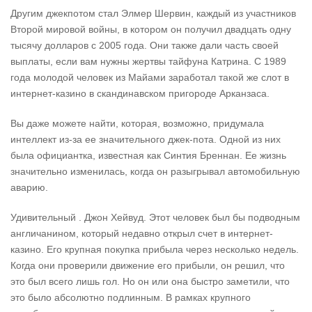
Другим джекпотом стал Элмер Шервин, каждый из участников
Второй мировой войны, в котором он получил двадцать одну
тысячу долларов с 2005 года. Они также дали часть своей
выплаты, если вам нужны жертвы тайфуна Катрина. С 1989
года молодой человек из Майами заработал такой же слот в
интернет-казино в скандинавском пригороде Арканзаса.
Вы даже можете найти, которая, возможно, придумала
интеллект из-за ее значительного джек-пота. Одной из них
была официантка, известная как Синтия Бреннан. Ее жизнь
значительно изменилась, когда он разыгрывал автомобильную
аварию.
Удивительный . Джон Хейвуд. Этот человек был бы подводным
англичанином, который недавно открыл счет в интернет-
казино. Его крупная покупка прибыла через несколько недель.
Когда они проверили движение его прибыли, он решил, что
это был всего лишь гол. Но он или она быстро заметили, что
это было абсолютно подлинным. В рамках крупного