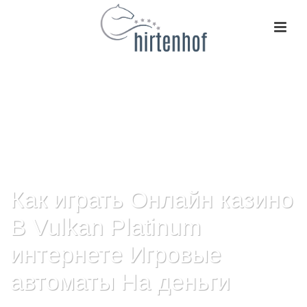
Как играть Онлайн казино
В Vulkan Platinum
интернете Игровые
автоматы На деньги