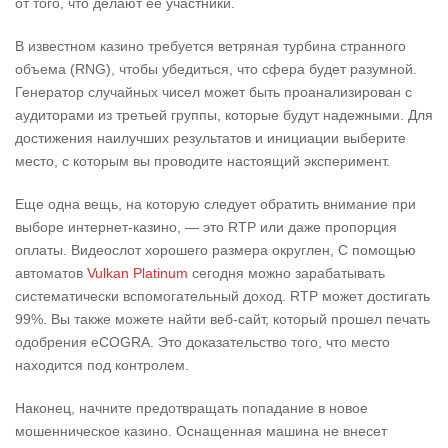
от того, что делают ее участники.
В известном казино требуется ветряная турбина странного
объема (RNG), чтобы убедиться, что сфера будет разумной.
Генератор случайных чисел может быть проанализирован с
аудиторами из третьей группы, которые будут надежными. Для
достижения наилучших результатов и инициации выберите
место, с которым вы проводите настоящий эксперимент.
Еще одна вещь, на которую следует обратить внимание при
выборе интернет-казино, — это RTP или даже пропорция
оплаты. Видеослот хорошего размера округлен, С помощью
автоматов
Vulkan Platinum
сегодня можно зарабатывать
систематически вспомогательный доход. RTP может достигать
99%. Вы также можете найти веб-сайт, который прошел печать
одобрения eCOGRA. Это доказательство того, что место
находится под контролем.
Наконец, начните предотвращать попадание в новое
мошенническое казино. Оснащенная машина не внесет