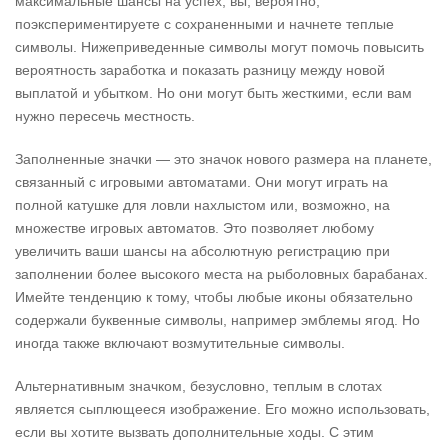
максимальные шансы на успех, вы, вероятно,
поэкспериментируете с сохраненными и начнете теплые
символы. Нижеприведенные символы могут помочь повысить
вероятность заработка и показать разницу между новой
выплатой и убытком. Но они могут быть жесткими, если вам
нужно пересечь местность.
Заполненные значки — это значок нового размера на планете,
связанный с игровыми автоматами. Они могут играть на
полной катушке для ловли нахлыстом или, возможно, на
множестве игровых автоматов. Это позволяет любому
увеличить ваши шансы на абсолютную регистрацию при
заполнении более высокого места на рыболовных барабанах.
Имейте тенденцию к тому, чтобы любые иконы обязательно
содержали буквенные символы, например эмблемы ягод. Но
иногда также включают возмутительные символы.
Альтернативным значком, безусловно, теплым в слотах
является сыплющееся изображение. Его можно использовать,
если вы хотите вызвать дополнительные ходы. С этим