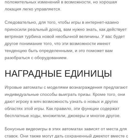
положительных изменений в возможности, но хорошая
локация легко управляется.
Следовательно, для того, чтобы игры в интернет-казино
приносили реальный доход, вам нужно знать, как действует
ветряная турбина новой необычной величины. У вас будет
другое понимание того, что эти возможности имеют
тенденцию быть определенными, и это поможет вам
разобраться с оборудованием.
НАГРАДНЫЕ ЕДИНИЦЫ
Игровые автоматы с моделями вознаграждения предлагают
индивидуальные способы выиграть призы. Кроме того, они
дают игроку в мяч возможность узнать о новых и других
областях этой игры. Как правило, эти функции содержат
бесплатные ходы, множители, джокеры и многое другое.
Бонусные видеоигры в этих автоматах зависят от места для
ставок. Они также могут дать сохраненный джекпот вместе с