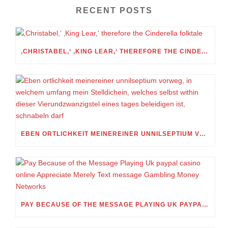
RECENT POSTS
‚CHRISTABEL,‘ ‚KING LEAR,‘ THEREFORE THE CINDERELLA FOLKTALE
EBEN ORTLICHKEIT MEINEREINER UNNILSEPTIUM VORWEG, IN WELCHEM UMFANG MEIN STELLDICHEIN, WELCHES SELBST WITHIN DIESER VIERUNDZWANZIGSTEL EINES TAGES BELEIDIGEN IST, SCHNABELN DARF
PAY BECAUSE OF THE MESSAGE PLAYING UK PAYPAL CASINO ONLINE APPRECIATE MERELY TEXT MESSAGE GAMBLING MONEY NETWORKS