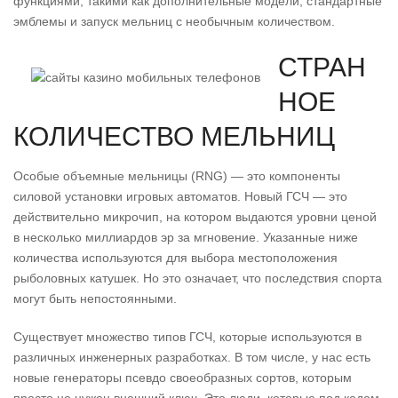
функциями, такими как дополнительные модели, стандартные
эмблемы и запуск мельниц с необычным количеством.
СТРАН
НОЕ
КОЛИЧЕСТВО МЕЛЬНИЦ
Особые объемные мельницы (RNG) — это компоненты
силовой установки игровых автоматов.
Новый ГСЧ — это
действительно микрочип, на котором выдаются уровни ценой
в несколько миллиардов эр за мгновение. Указанные ниже
количества используются для выбора местоположения
рыболовных катушек. Но это означает, что последствия спорта
могут быть непостоянными.
Существует множество типов ГСЧ, которые используются в
различных инженерных разработках. В том числе, у нас есть
новые генераторы псевдо своеобразных сортов, которым