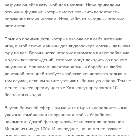
разрушающейся катушкой для наживки. Ниже приведены
отличные функции, которые могут повысить вероятность
получения ключа игроком. Итак, кайф от выгодных игровых
автоматов.
Помимо преимуществ, которые включают в себя активную
игру, в этой статье машины для видеопокера должны дать вам
гуру на час. Большинство игровых автоматов имеют забавные
модели вознаграждений, которые могут доходить до полного
ощущения. Например, десятиканальный барабан с любой
денежной позицией требует изображения человека только в
том случае, если вы хотите увеличить бонусную сферу. Тем не
менее, колесо преимуществ с Хатшепсут предлагает 10
бесплатных ходов.
Внутри бонусной сферы вы можете открыть дополнительные
удачные комбинации от вращения любых барабанов
нахлыстом. Другой фактор включает множители получения.
Многие из них до 100x. И последнее, но не менее важное:
именно здесь дополнительные игровые автоматы могут иметь