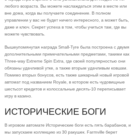
любого возраста. Вы можете наслаждаться этим в месте или
вне дома, когда вы получаете соединение. В полном
управлении у вас не будет ничего интересного, а может быть,
даже и ключ. Секрет успеха в том, чтобы учиться там, где вы
можете чувствовать.
Вышеупомянутая награда Small-Tyre была построена с двумя
дополнительными примечательными предметами, такими как
Three-way Extreme Spin Extra, где своей популярностью они
обязаны удачливой утке, а также вторым удачливым ковшам.
Помимо вторых бонусов, есть также шикарный новый игровой
автомат под названием Royale, в котором есть чудовищные
шестьсот кредитов и колоссальные десять-10 переписывает
игру в казино.
ИСТОРИЧЕСКИЕ БОГИ
В игровом автомате Исторические боги есть пять барабанов, и
мы запускаем коллекцию из 30 ракушек. Farmville берет