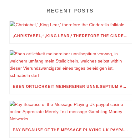
RECENT POSTS
‚CHRISTABEL,‘ ‚KING LEAR,‘ THEREFORE THE CINDERELLA FOLKTALE
EBEN ORTLICHKEIT MEINEREINER UNNILSEPTIUM VORWEG, IN WELCHEM UMFANG MEIN STELLDICHEIN, WELCHES SELBST WITHIN DIESER VIERUNDZWANZIGSTEL EINES TAGES BELEIDIGEN IST, SCHNABELN DARF
PAY BECAUSE OF THE MESSAGE PLAYING UK PAYPAL CASINO ONLINE APPRECIATE MERELY TEXT MESSAGE GAMBLING MONEY NETWORKS