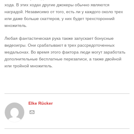
хода. В этих ходах другие джокеры обычно являются
наградой. Независимо от того, есть ли у каждого около трех
или даже больше скаттеров, у них будет трехсторонний
множитель.
Любая фантастическая рука также запускает бонусные
видеоигры. Они срабатывают в трех рассредоточенных
медальонах. Во время этого фактора люди могут заработать
дополнительные бесплатные перезаписи, а также двойной
или тройной множитель.
Elke Rücker