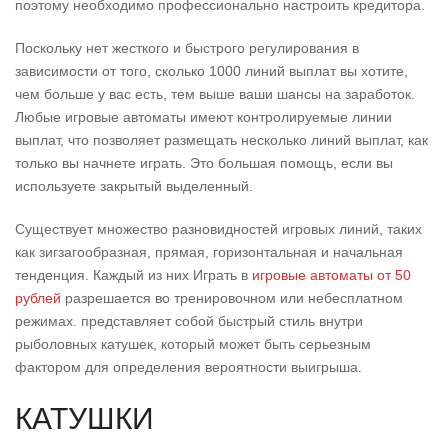
поэтому необходимо профессионально настроить кредитора.
Поскольку нет жесткого и быстрого регулирования в
зависимости от того, сколько 1000 линий выплат вы хотите,
чем больше у вас есть, тем выше ваши шансы на заработок.
Любые игровые автоматы имеют контролируемые линии
выплат, что позволяет размещать несколько линий выплат, как
только вы начнете играть. Это большая помощь, если вы
используете закрытый выделенный.
Существует множество разновидностей игровых линий, таких
как зигзагообразная, прямая, горизонтальная и начальная
тенденция. Каждый из них Играть в
игровые автоматы от 50
рублей
разрешается во тренировочном или небесплатном
режимах. представляет собой быстрый стиль внутри
рыболовных катушек, который может быть серьезным
фактором для определения вероятности выигрыша.
КАТУШКИ