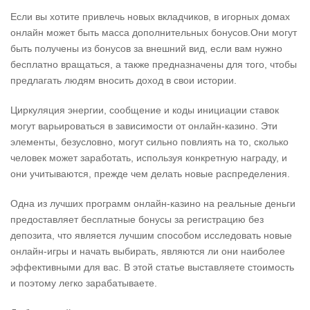
Если вы хотите привлечь новых вкладчиков, в игорных домах
онлайн может быть масса дополнительных бонусов.Они могут
быть получены из бонусов за внешний вид, если вам нужно
бесплатно вращаться, а также предназначены для того, чтобы
предлагать людям вносить доход в свои истории.
Циркуляция энергии, сообщение и коды инициации ставок
могут варьироваться в зависимости от онлайн-казино. Эти
элементы, безусловно, могут сильно повлиять на то, сколько
человек может заработать, используя конкретную награду, и
они учитываются, прежде чем делать новые распределения.
Одна из лучших программ онлайн-казино на реальные деньги
предоставляет бесплатные бонусы за регистрацию без
депозита, что является лучшим способом исследовать новые
онлайн-игры и начать выбирать, являются ли они наиболее
эффективными для вас. В этой статье выставляете стоимость
и поэтому легко зарабатываете.