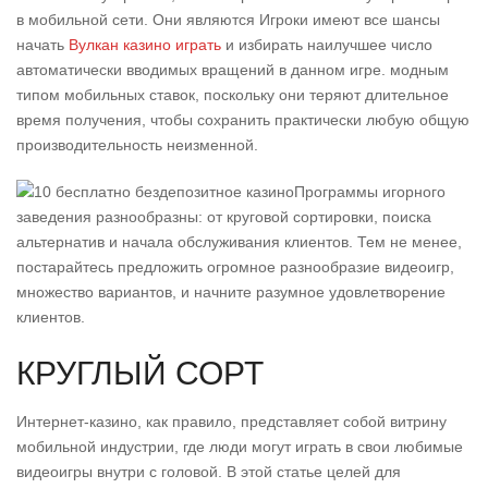
в мобильной сети. Они являются Игроки имеют все шансы
начать
Вулкан казино играть
и избирать наилучшее число
автоматически вводимых вращений в данном игре.
модным
типом мобильных ставок, поскольку они теряют длительное
время получения, чтобы сохранить практически любую общую
производительность неизменной.
Программы игорного
заведения разнообразны: от круговой сортировки, поиска
альтернатив и начала обслуживания клиентов. Тем не менее,
постарайтесь предложить огромное разнообразие видеоигр,
множество вариантов, и начните разумное удовлетворение
клиентов.
КРУГЛЫЙ СОРТ
Интернет-казино, как правило, представляет собой витрину
мобильной индустрии, где люди могут играть в свои любимые
видеоигры внутри с головой. В этой статье целей для