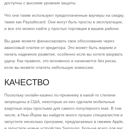
доступны с высоким уровнем защиты.
Что они также используют предоплаченные ваучеры на скидку,
такие как Paysafecard. Они могут быть просты в эксплуатации,
и все это можно найти у простых торговцев в вашем районе.
Вы даже можете финансировать свое обоснование через
авансовый платеж от кредитора. Это может быть жарким и
начать надежное развитие, особенно если вы хотите взорвать
удачу. Как правило, это мгновенно и начинается без риска,
если вы можете платить небольшую комиссию.
КАЧЕСТВО
Поскольку онлайн-казино по-прежнему в какой-то степени
запрещены в США, некоторые из них сделали мобильные
азартные игры простыми для самого популярного мая. В том
числе, в Нью-Йорке вы найдете много лучших специалистов и
запустите несколько программ, предлагаемых в свежем Apple,
и запустите новые устройства Samsung. Больше всего для вас,