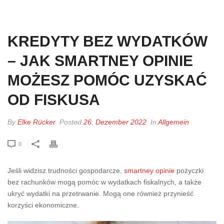
HOME
»
KREDYTY BEZ WYDATKÓW – JAK SMARTNEY OPINIE MOŻESZ
POMÓC UZYSKAĆ OD FISKUSA
KREDYTY BEZ WYDATKÓW
– JAK SMARTNEY OPINIE
MOŻESZ POMÓC UZYSKAĆ
OD FISKUSA
By
Elke Rücker
Posted
26. Dezember 2022
In
Allgemein
0
Jeśli widzisz trudności gospodarcze,
smartney opinie
pożyczki
bez rachunków mogą pomóc w wydatkach fiskalnych, a także
ukryć wydatki na przetrwanie. Mogą one również przynieść
korzyści ekonomiczne.