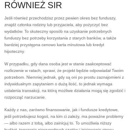
RÓWNIEŻ SIR
Jeśli również przechodzisz przez pewien okres bez funduszy,
znajdź członka rodziny lub przyjaciela, aby pożyczyć bez
wydatków. To skuteczny sposób na uzyskanie potrzebnych
funduszy bez potrzeby korzystania z starych banków, a także
bardziej przystępna cenowo karta minutowa lub kredyt
hipoteczny.
W przypadku, gdy dana osoba jest w stanie zaakceptować
rozliczenie w ratach, sprawi, że projekt będzie odpowiadał Twoim
potrzebom. Niemniej jednak, gdy są oni po prostu zaznajomieni z
indywidualnym zapytaniem o dużą ilość, to jednak wymaga
ustalenia transakcji, na którą możliwe działania mogą się zgodzić i
rozpocząć narzucanie.
Każdy z nas, zarówno finansowanie, jak i fundusze kredytowe,
jeśli potrzebujesz kogoś, na kim ci zależy, ma poważne problemy
— albo razem z tobą, albo zainicjuj to. To umożliwia niższy
budżet, tworzenie niewygodnych czatów i inicjowanie stresu