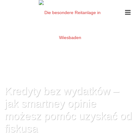
Kredyty bez wydatków –
jak smartney opinie
możesz pomóc uzyskać od
fiskusa