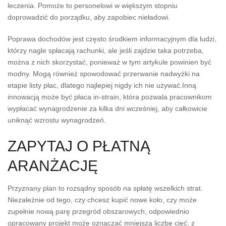
leczenia. Pomoże to personelowi w większym stopniu
doprowadzić do porządku, aby zapobiec nieładowi.
Poprawa dochodów jest często środkiem informacyjnym dla ludzi,
którzy nagle spłacają rachunki, ale jeśli zajdzie taka potrzeba,
można z nich skorzystać, ponieważ w tym artykule powinien być
modny. Mogą również spowodować przerwanie nadwyżki na
etapie listy płac, dlatego najlepiej nigdy ich nie używać.Inną
innowacją może być płaca in-strain, która pozwala pracownikom
wypłacać wynagrodzenie za kilka dni wcześniej, aby całkowicie
uniknąć wzrostu wynagrodzeń.
ZAPYTAJ O PŁATNĄ
ARANŻACJĘ
Przyznany plan to rozsądny sposób na spłatę wszelkich strat.
Niezależnie od tego, czy chcesz kupić nowe koło, czy może
zupełnie nową parę przegród obszarowych, odpowiednio
opracowany projekt może oznaczać mniejszą liczbę cięć, z