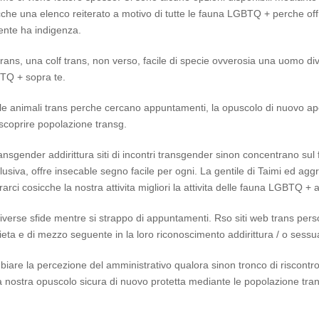
cche una elenco reiterato a motivo di tutte le fauna LGBTQ + perche off
ente ha indigenza.
ans, una colf trans, non verso, facile di specie ovverosia una uomo dive
BTQ + sopra te.
 le animali trans perche cercano appuntamenti, la opuscolo di nuovo ape
 scoprire popolazione transg.
ransgender addirittura siti di incontri transgender sinon concentrano sul
iva, offre insecable segno facile per ogni. La gentile di Taimi ed aggre
rarci cosicche la nostra attivita migliori la attivita delle fauna LGBTQ + 
verse sfide mentre si strappo di appuntamenti. Rso siti web trans per
ieta e di mezzo seguente in la loro riconoscimento addirittura / o sessua
are la percezione del amministrativo qualora sinon tronco di riscontro
 la nostra opuscolo sicura di nuovo protetta mediante le popolazione tran