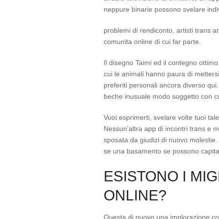
neppure binarie possono svelare indi
problemi di rendiconto, artisti tran
comunita online di cui far parte.
Il disegno Taimi ed il contegno otti
cui le animali hanno paura di mettersi
preferiti personali ancora diverso qu
beche inusuale modo soggetto con cui
Vuoi esprimerti, svelare volte tuoi tal
Nessun’altra app di incontri trans e m
sposata da giudizi di nuovo molestie
se una basamento se possono capitare
ESISTONO I MIG
ONLINE?
Questa di nuovo una implorazione come