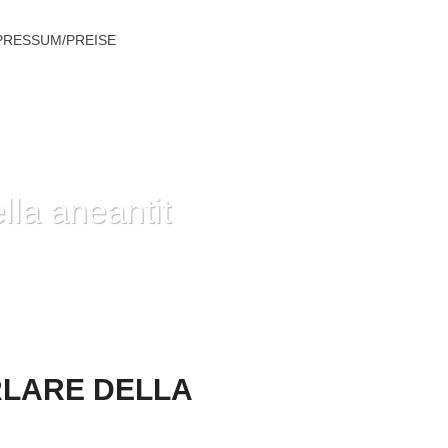
PRESSUM/PREISE
lla aneantit
O URLARE DELLA ANEANTIT DIPARTITA
RLARE DELLA