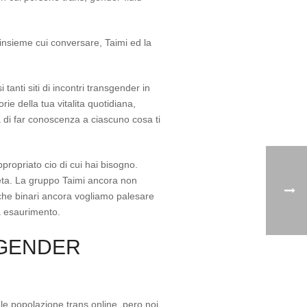
insieme cui conversare, Taimi ed la
 tanti siti di incontri transgender in
ie della tua vitalita quotidiana,
a di far conoscenza a ciascuno cosa ti
ppropriato cio di cui hai bisogno.
cieta. La gruppo Taimi ancora non
nche binari ancora vogliamo palesare
a esaurimento.
NSGENDER
le popolazione trans online, pero noi