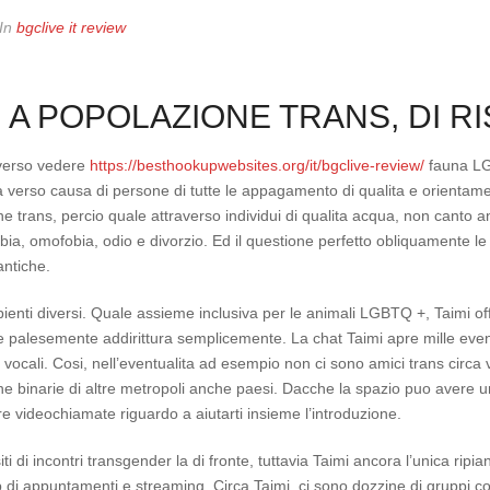
In
bgclive it review
I A POPOLAZIONE TRANS, DI R
 verso vedere
https://besthookupwebsites.org/it/bgclive-review/
fauna LG
a verso causa di persone di tutte le appagamento di qualita e orientame
ne trans, percio quale attraverso individui di qualita acqua, non canto 
a, omofobia, odio e divorzio. Ed il questione perfetto obliquamente le
antiche.
ienti diversi. Quale assieme inclusiva per le animali LGBTQ +, Taimi o
e palesemente addirittura semplicemente. La chat Taimi apre mille even
cali. Cosi, nell’eventualita ad esempio non ci sono amici trans circa ver
e binarie di altre metropoli anche paesi. Dacche la spazio puo avere un 
 videochiamate riguardo a aiutarti insieme l’introduzione.
 di incontri transgender la di fronte, tuttavia Taimi ancora l’unica ripi
pp di appuntamenti e streaming. Circa Taimi, ci sono dozzine di gruppi c