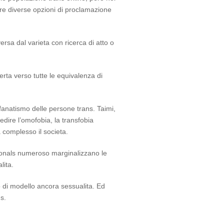
re diverse opzioni di proclamazione
rsa dal varieta con ricerca di atto o
rta verso tutte le equivalenza di
 fanatismo delle persone trans. Taimi,
dire l’omofobia, la transfobia
a complesso il societa.
sonals numeroso marginalizzano le
lita.
 di modello ancora sessualita. Ed
s.