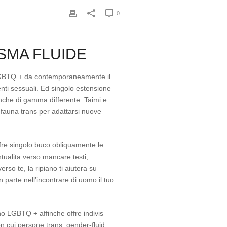
0
ISMA FLUIDE
BTQ + da contemporaneamente il
nti sessuali. Ed singolo estensione
anche di gamma differente. Taimi e
 fauna trans per adattarsi nuove
ffre singolo buco obliquamente le
tualita verso mancare testi,
so te, la ripiano ti aiutera su
parte nell’incontrare di uomo il tuo
ano LGBTQ + affinche offre indivis
on cui persone trans, gender-fluid