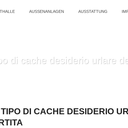
ITHALLE
AUSSENANLAGEN
AUSSTATTUNG
IM
o di cache desiderio urlare de
HOME
»
NON SOLO CHE TIPO DI CACHE DESIDERI
TIPO DI CACHE DESIDERIO U
RTITA