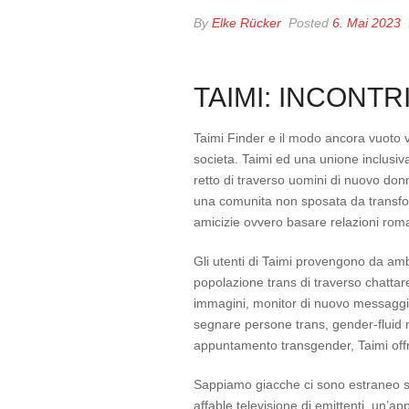
By
Elke Rücker
Posted
6. Mai 2023
TAIMI: INCONTR
Taimi Finder e il modo ancora vuoto
societa. Taimi ed una unione inclusiv
retto di traverso uomini di nuovo don
una comunita non sposata da transfobi
amicizie ovvero basare relazioni rom
Gli utenti di Taimi provengono da amb
popolazione trans di traverso chattar
immagini, monitor di nuovo messaggi vo
segnare persone trans, gender-fluid n
appuntamento transgender, Taimi offre
Sappiamo giacche ci sono estraneo siti
affable televisione di emittenti, un’a