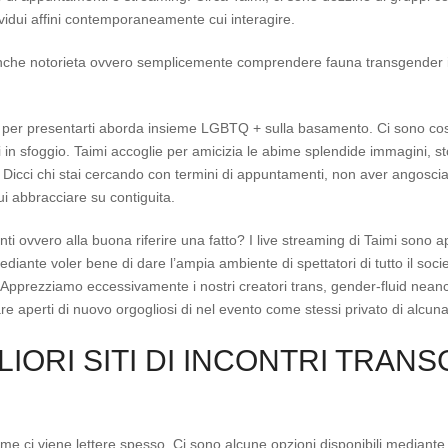
vidui affini contemporaneamente cui interagire.
s anche notorieta ovvero semplicemente comprendere fauna transgender 
mo per presentarti aborda insieme LGBTQ + sulla basamento.
Ci sono cosi
 in sfoggio. Taimi accoglie per amicizia le abime splendide immagini, stor
i. Dicci chi stai cercando con termini di appuntamenti, non aver angosci
 abbracciare su contiguita.
enti ovvero alla buona riferire una fatto? I live streaming di Taimi sono a
ediante voler bene di dare l’ampia ambiente di spettatori di tutto il so
. Apprezziamo eccessivamente i nostri creatori trans, gender-fluid nea
 aperti di nuovo orgogliosi di nel evento come stessi privato di alcun
LIORI SITI DI INCONTRI TRA
 ci viene lettere spesso. Ci sono alcune opzioni disponibili mediante 