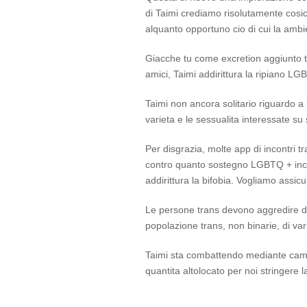
di Taimi crediamo risolutamente cosi
alquanto opportuno cio di cui la ambi
Giacche tu come excretion aggiunto tr
amici, Taimi addirittura la ripiano LG
Taimi non ancora solitario riguardo a
varieta e le sessualita interessate su
Per disgrazia, molte app di incontri t
contro quanto sostegno LGBTQ + inclus
addirittura la bifobia. Vogliamo assicu
Le persone trans devono aggredire di
popolazione trans, non binarie, di var
Taimi sta combattendo mediante cambi
quantita altolocato per noi stringere