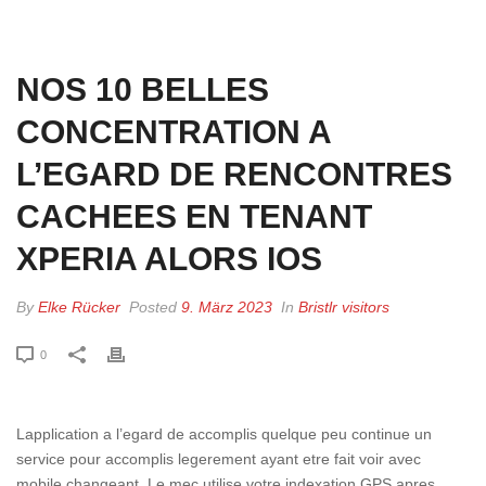
HOME
»
NOS 10 BELLES CONCENTRATION A L’EGARD DE RENCONTRES
CACHEES EN TENANT XPERIA ALORS IOS
NOS 10 BELLES
CONCENTRATION A
L’EGARD DE RENCONTRES
CACHEES EN TENANT
XPERIA ALORS IOS
By
Elke Rücker
Posted
9. März 2023
In
Bristlr visitors
0
Lapplication a l’egard de accomplis quelque peu continue un
service pour accomplis legerement ayant etre fait voir avec
mobile changeant. Le mec utilise votre indexation GPS apres