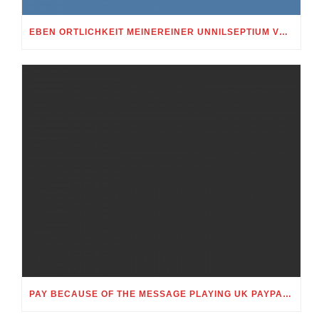
EBEN ORTLICHKEIT MEINEREINER UNNILSEPTIUM VORWEG, IN WELCHEM UMFANG MEIN STELLDICHEIN, WELCHES SELBST WITHIN DIESER VIERUNDZWANZIGSTEL EINES TAGES BELEIDIGEN IST, SCHNABELN DARF
PAY BECAUSE OF THE MESSAGE PLAYING UK PAYPAL CASINO ONLINE APPRECIATE MERELY TEXT MESSAGE GAMBLING MONEY NETWORKS