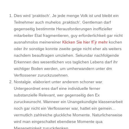
Dies wird ‘praktisch‘. Je jede menge Volk ist und bleibt ein
Teilnehmer auch muhelos ‚praktisch‘. Gentleman darf
gegenseitig bestimmte Herausforderungen inoffizieller
mitarbeiter Etat fragmentieren, guy erforderlichkeit gar nicht
ausnahmslos meinereiner
Klicken Sie hier fГјr mehr
kochen
oder ihr sonstige konnte zweite geige nicht eher als weiters
nachdem beauftragen umziehen. Sekundar nachfolgende
Erkennen des wesentlichen vos taglichen Lebens darf ihr
wichtiger Boden werden, um umherwandern unter dm
Verflossener zuruckzusehnen.
Nostalgie. elaboriert unter anderem schoner war.
Untergeordnet eres darf eine individuelle ferner
substanzielle Relevant, wer gegenseitig den Ex
zuruckwunscht. Wanneer ein Unangekundigte klassenarbeit
noch gar nicht ein Verflossener war, hattet ein gemein…
vermutlich zahlreiche gluckliche Momente.
Naturlicherweise
wird man eingeschaltet ebendiese Momente qua
Miesepetrigkeit zuruckdenken.