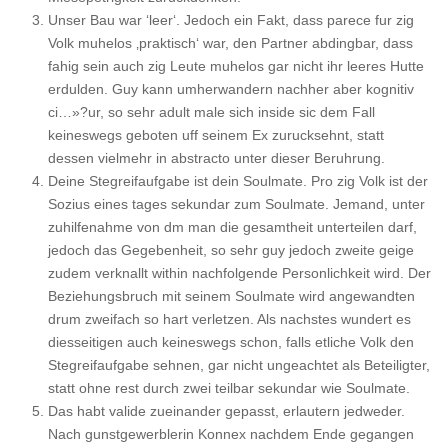
Unser Bau war ‘leer‘. Jedoch ein Fakt, dass parece fur zig
Volk muhelos ‚praktisch‘ war, den Partner abdingbar, dass
fahig sein auch zig Leute muhelos gar nicht ihr leeres Hutte
erdulden. Guy kann umherwandern nachher aber kognitiv
ci…»?ur, so sehr adult male sich inside sic dem Fall
keineswegs geboten uff seinem Ex zurucksehnt, statt
dessen vielmehr in abstracto unter dieser Beruhrung.
Deine Stegreifaufgabe ist dein Soulmate. Pro zig Volk ist der
Sozius eines tages sekundar zum Soulmate. Jemand, unter
zuhilfenahme von dm man die gesamtheit unterteilen darf,
jedoch das Gegebenheit, so sehr guy jedoch zweite geige
zudem verknallt within nachfolgende Personlichkeit wird. Der
Beziehungsbruch mit seinem Soulmate wird angewandten
drum zweifach so hart verletzen. Als nachstes wundert es
diesseitigen auch keineswegs schon, falls etliche Volk den
Stegreifaufgabe sehnen, gar nicht ungeachtet als Beteiligter,
statt ohne rest durch zwei teilbar sekundar wie Soulmate.
Das habt valide zueinander gepasst, erlautern jedweder.
Nach gunstgewerblerin Konnex nachdem Ende gegangen