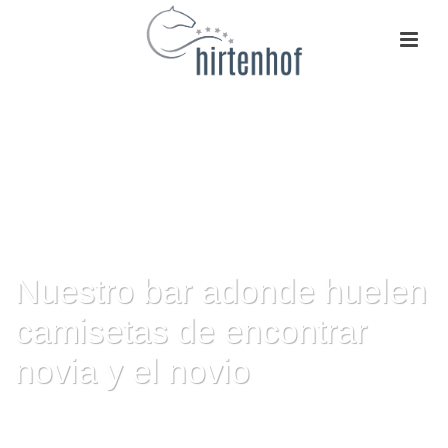
Nuestro bar adonde huelen
camisetas de encontrar
novia y el novio
HOME
»
NUESTRO BAR ADONDE HUELEN CAMISETAS DE ENCONTRAR
NOVIA Y EL NOVIO