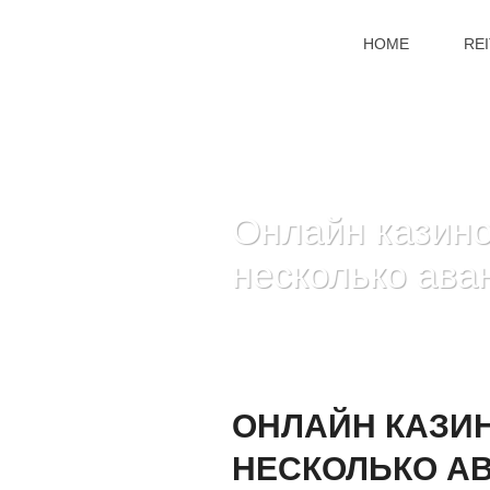
HOME
RE
Онлайн казино
несколько ава
ОНЛАЙН КАЗИ
НЕСКОЛЬКО А