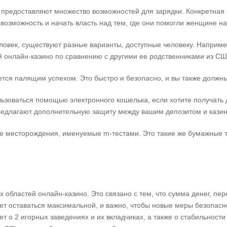
 предоставляют множество возможностей для зарядки. Конкретная 
 возможность и начать власть над тем, где они помогли женщине на
человек, существуют разные варианты, доступные человеку. Наприм
 онлайн-казино по сравнению с другими ее родственниками из СШ
ется палящим успехом. Это быстро и безопасно, и вы также должны
льзоваться помощью электронного кошелька, если хотите получать
 предлагают дополнительную защиту между вашим депозитом и казин
е месторождения, именуемые m-тестами. Это такие же бумажные т
 областей онлайн-казино. Это связано с тем, что сумма денег, п
т оставаться максимальной, и важно, чтобы новые меры безопасн
ет о 2 игорных заведениях и их вкладчиках, а также о стабильности