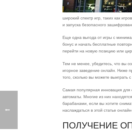
широкий спектр игр, таких как игр
и запуска безопасного зашифрова
Еще одна выгода от игры с минима
бонус и начать бесплатные повтор
перейти на новую позицию или цир
Тем не менее, убедитесь, что вы о
игорное заведение онлайн. Ниже п
того, сколько вы можете выиграть 
Самая популярная инновация для с
автоматы. Многие из них находятс
барабанами, если вы хотите сним
наслаждаться в этой статье онлайн
ПОЛУЧЕНИЕ О