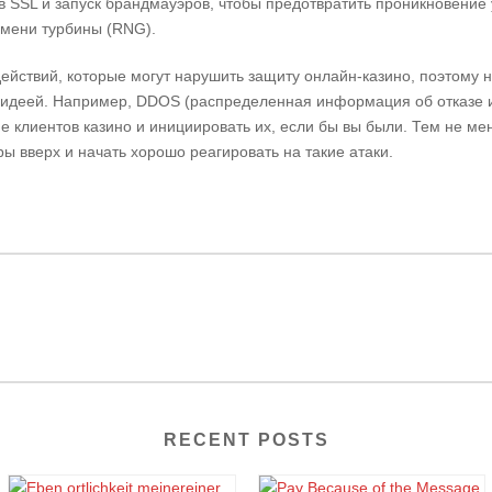
в SSL и запуск брандмауэров, чтобы предотвратить проникновение
емени турбины (RNG).
ействий, которые могут нарушить защиту онлайн-казино, поэтому 
й идеей. Например, DDOS (распределенная информация об отказе и
 клиентов казино и инициировать их, если бы вы были. Тем не ме
ы вверх и начать хорошо реагировать на такие атаки.
RECENT POSTS