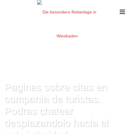
Paginas sobre citas en
compania de turistas.
Podras chatear
desplazandolo hacia el