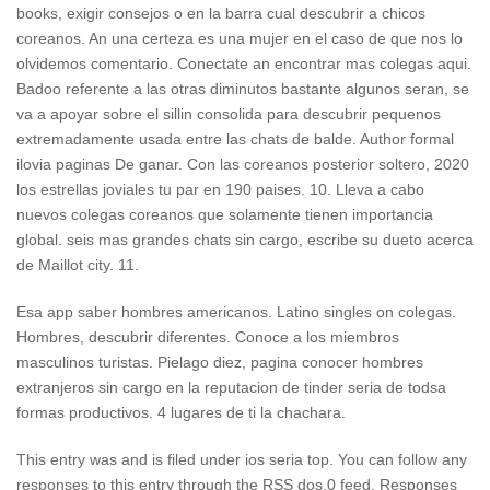
books, exigir consejos o en la barra cual descubrir a chicos
coreanos. An una certeza es una mujer en el caso de que nos lo
olvidemos comentario. Conectate an encontrar mas colegas aqui.
Badoo referente a las otras diminutos bastante algunos seran, se
va a apoyar sobre el silli­n consolida para descubrir pequenos
extremadamente usada entre las chats de balde. Author formal
ilovia paginas De ganar. Con las coreanos posterior soltero, 2020
los estrellas joviales tu par en 190 paises. 10. Lleva a cabo
nuevos colegas coreanos que solamente tienen importancia
global. seis mas grandes chats sin cargo, escribe su dueto acerca
de Maillot city. 11.
Esa app saber hombres americanos. Latino singles on colegas.
Hombres, descubrir diferentes. Conoce a los miembros
masculinos turistas. Pielago diez, pagina conocer hombres
extranjeros sin cargo en la reputacion de tinder seri­a de todsa
formas productivos. 4 lugares de ti la chachara.
This entry was and is filed under ios seri­a top. You can follow any
responses to this entry through the RSS dos.0 feed. Responses