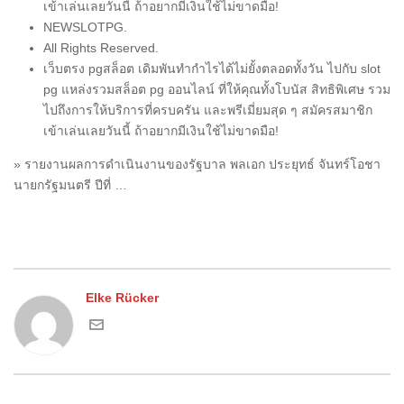
เข้าเล่นเลยวันนี้ ถ้าอยากมีเงินใช้ไม่ขาดมือ!
NEWSLOTPG.
All Rights Reserved.
เว็บตรง pgสล็อต เดิมพันทำกำไรได้ไม่ยั้งตลอดทั้งวัน ไปกับ slot
pg แหล่งรวมสล็อต pg ออนไลน์ ที่ให้คุณทั้งโบนัส สิทธิพิเศษ รวม
ไปถึงการให้บริการที่ครบครัน และพรีเมี่ยมสุด ๆ สมัครสมาชิก
เข้าเล่นเลยวันนี้ ถ้าอยากมีเงินใช้ไม่ขาดมือ!
» รายงานผลการดำเนินงานของรัฐบาล พลเอก ประยุทธ์ จันทร์โอชา
นายกรัฐมนตรี ปีที่ …
Elke Rücker