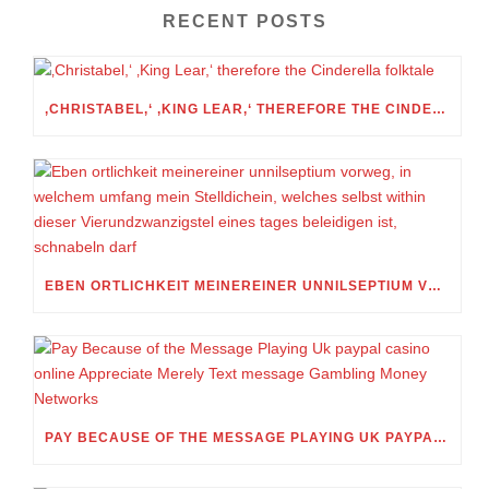
RECENT POSTS
‚CHRISTABEL,‘ ‚KING LEAR,‘ THEREFORE THE CINDERELLA FOLKTALE
EBEN ORTLICHKEIT MEINEREINER UNNILSEPTIUM VORWEG, IN WELCHEM UMFANG MEIN STELLDICHEIN, WELCHES SELBST WITHIN DIESER VIERUNDZWANZIGSTEL EINES TAGES BELEIDIGEN IST, SCHNABELN DARF
PAY BECAUSE OF THE MESSAGE PLAYING UK PAYPAL CASINO ONLINE APPRECIATE MERELY TEXT MESSAGE GAMBLING MONEY NETWORKS