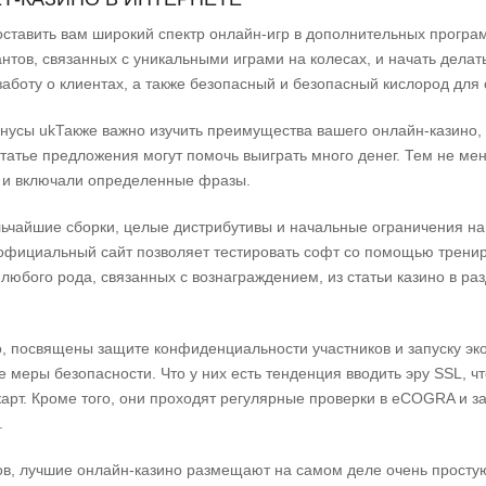
ставить вам широкий спектр онлайн-игр в дополнительных програ
нтов, связанных с уникальными играми на колесах, и начать дела
аботу о клиентах, а также безопасный и безопасный кислород для 
Также важно изучить преимущества вашего онлайн-казино,
татье предложения могут помочь выиграть много денег. Тем не мен
 и включали определенные фразы.
ьчайшие сборки, целые дистрибутивы и начальные ограничения на т
фициальный сайт позволяет тестировать софт со помощью трени
любого рода, связанных с вознаграждением, из статьи казино в р
о, посвящены защите конфиденциальности участников и запуску эк
меры безопасности. Что у них есть тенденция вводить эру SSL, ч
рт. Кроме того, они проходят регулярные проверки в eCOGRA и за
.
ов, лучшие онлайн-казино размещают на самом деле очень прост