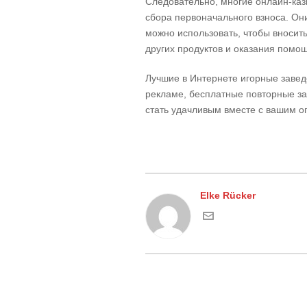
Следовательно, многие онлайн-каз
сбора первоначального взноса. О
можно использовать, чтобы вносит
других продуктов и оказания помо
Лучшие в Интернете игорные завед
рекламе, бесплатные повторные за
стать удачливым вместе с вашим о
Elke Rücker