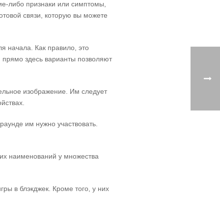
ие-либо признаки или симптомы,
сотовой связи, которую вы можете
я начала. Как правило, это
о, прямо здесь варианты позволяют
ельное изображение. Им следует
йствах.
 раунде им нужно участвовать.
угих наименований у множества
ры в блэкджек. Кроме того, у них