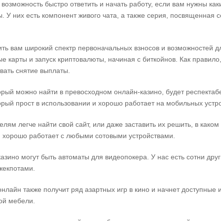
возможность быстро ответить и начать работу, если вам нужны как
ы. У них есть компонент живого чата, а также серия, посвященная 
ть вам широкий спектр первоначальных взносов и возможностей дл
ые карты и запуск криптовалюты, начиная с биткойнов. Как правил
вать снятие выплаты.
рый можно найти в превосходном онлайн-казино, будет респектаб
рый прост в использовании и хорошо работает на мобильных устро
лям легче найти свой сайт, или даже заставить их решить, в каком
 хорошо работает с любыми сотовыми устройствами.
азино могут быть автоматы для видеопокера. У нас есть сотни др
жекпотами.
нлайн также получит ряд азартных игр в кино и начнет доступные иг
ой мебели.