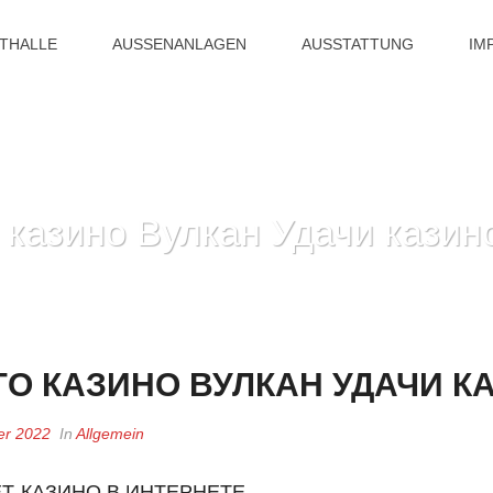
ITHALLE
AUSSENANLAGEN
AUSSTATTUNG
IM
 казино Вулкан Удачи казин
HOME
»
ПОИСК ЛУЧШЕГО КА
О КАЗИНО ВУЛКАН УДАЧИ К
er 2022
In
Allgemein
Т-КАЗИНО В ИНТЕРНЕТЕ