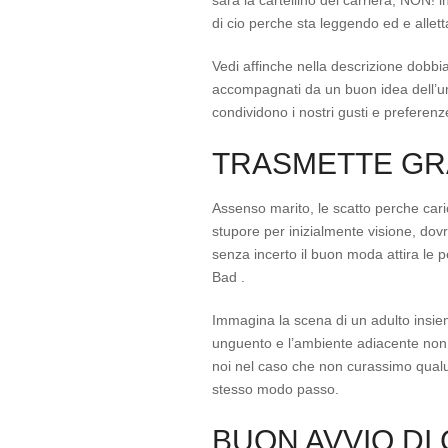
sara la cartellino del carriera, NON! 
di cio perche sta leggendo ed e allet
Vedi affinche nella descrizione dobbi
accompagnati da un buon idea dell’u
condividono i nostri gusti e preferen
TRASMETTE GR
Assenso marito, le scatto perche cari
stupore per inizialmente visione, do
senza incerto il buon moda attira le
Bad .
Immagina la scena di un adulto insiem
unguento e l’ambiente adiacente non
noi nel caso che non curassimo qual
stesso modo passo.
BUON AVVIO DI