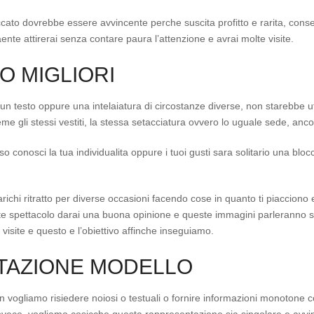
ccato dovrebbe essere avvincente perche suscita profitto e rarita, cons
aente attirerai senza contare paura l’attenzione e avrai molte visite.
O MIGLIORI
 un testo oppure una intelaiatura di circostanze diverse, non starebbe u
eme gli stessi vestiti, la stessa setacciatura ovvero lo uguale sede, an
o conosci la tua individualita oppure i tuoi gusti sara solitario una bloc
arichi ritratto per diverse occasioni facendo cose in quanto ti piaccion
nte spettacolo darai una buona opinione e queste immagini parleranno 
 visite e questo e l’obiettivo affinche inseguiamo.
TAZIONE MODELLO
 vogliamo risiedere noiosi o testuali o fornire informazioni monoton