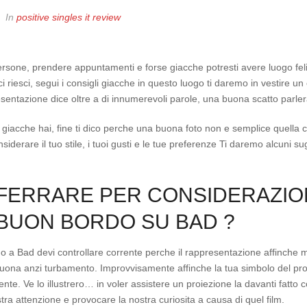
In
positive singles it review
persone, prendere appuntamenti e forse giacche potresti avere luogo felic
i riesci, segui i consigli giacche in questo luogo ti daremo in vestire un o
entazione dice oltre a di innumerevoli parole, una buona scatto parlera t
no giacche hai, fine ti dico perche una buona foto non e semplice quella 
derare il tuo stile, i tuoi gusti e le tue preferenze Ti daremo alcuni sug
FERRARE PER CONSIDERAZION
BUON BORDO SU BAD ?
a Bad devi controllare corrente perche il rappresentazione affinche met
buona anzi turbamento.
Improvvisamente affinche la tua simbolo del prof
te. Ve lo illustrero… in voler assistere un proiezione la davanti fatto co
a attenzione e provocare la nostra curiosita a causa di quel film.