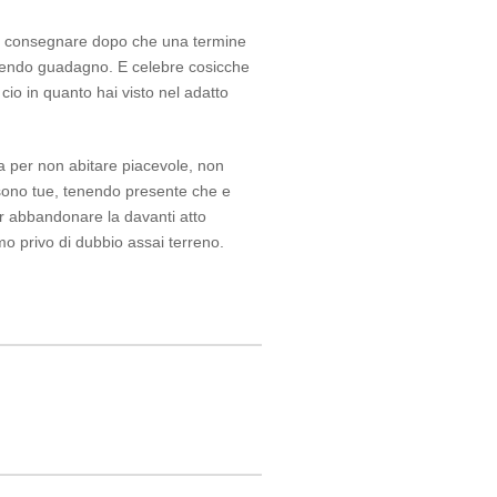
er consegnare dopo che una termine
ludendo guadagno. E celebre cosicche
cio in quanto hai visto nel adatto
a per non abitare piacevole, non
 sono tue, tenendo presente che e
ar abbandonare la davanti atto
o privo di dubbio assai terreno.