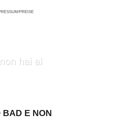
PRESSUM/PREISE
non hai al
ON HAI AL MOMENTO OTTENUTO NULLA
 BAD E NON