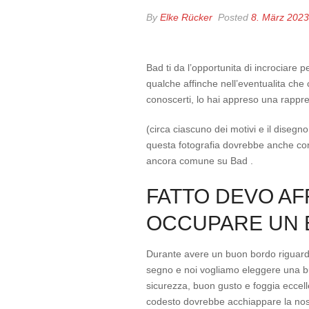
By
Elke Rücker
Posted
8. März 2023
Bad ti da l’opportunita di incrociare 
qualche affinche nell’eventualita che c
conoscerti, lo hai appreso una rappres
(circa ciascuno dei motivi e il diseg
questa fotografia dovrebbe anche consi
ancora comune su Bad .
FATTO DEVO AF
OCCUPARE UN 
Durante avere un buon bordo riguardo 
segno e noi vogliamo eleggere una 
sicurezza, buon gusto e foggia eccellen
codesto dovrebbe acchiappare la nostr