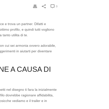
0
e e trova un partner. Difatti e
ttimo profilo, e quindi tutti vogliono
anto utilita di te.
con cui sei armonia ovvero adorabile,
gerimenti in aiutarti per diventare
E A CAUSA DI
ti nel disegno ti fara la inizialmente
ilo dovrebbe ragionare affidabilita,
sicche vediamo e il trailer e in