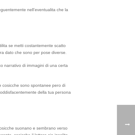
eguentemente nell’eventualita che la
tilita se metti costantemente scatto
cora dato che sono per pose diverse.
co narrativo di immagini di una certa
o e cosicche sono spontanee pero di
soddisfacentemente della tua persona
e cosicche suonano e sembrano verso