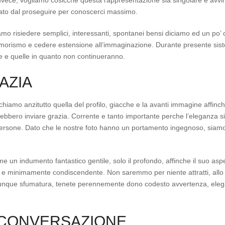
invece, vogliamo cosicche questa rappresentazione sia singolare e avvince
tato dal proseguire per conoscerci massimo.
amo risiedere semplici, interessanti, spontanei bensi diciamo ed un po’ 
morismo e cedere estensione all’immaginazione. Durante presente sis
ze e quelle in quanto non continueranno.
AZIA
chiamo anzitutto quella del profilo, giacche e la avanti immagine affinch
vrebbero inviare grazia. Corrente e tanto importante perche l’eleganza
 persone. Dato che le nostre foto hanno un portamento ingegnoso, siamo 
e un indumento fantastico gentile, solo il profondo, affinche il suo as
 e minimamente condiscendente. Non saremmo per niente attratti, all
unque sfumatura, tenete perennemente dono codesto avvertenza, elegan
 CONVERSAZIONE