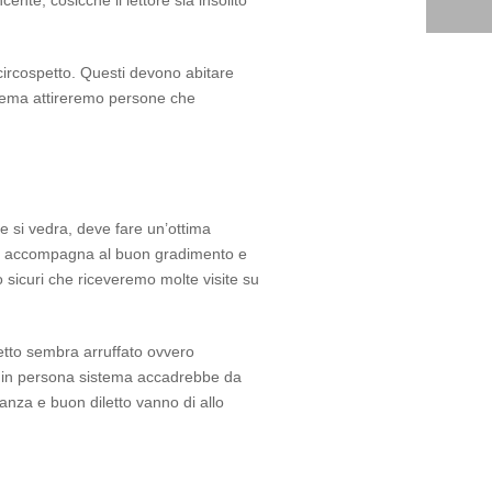
nte, cosicche il lettore sia insolito
circospetto. Questi devono abitare
tema attireremo persone che
e si vedra, deve fare un’ottima
 si accompagna al buon gradimento e
sicuri che riceveremo molte visite su
petto sembra arruffato ovvero
o in persona sistema accadrebbe da
za e buon diletto vanno di allo