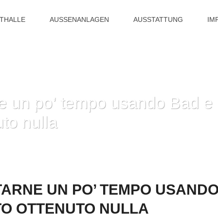
ITHALLE
AUSSENANLAGEN
AUSSTATTUNG
IM
ne un po’ tempo usando Bad e 
to nulla
HOME
»
POTRESTI PORTARNE UN PO’ TEMPO USANDO BAD E N
TARNE UN PO’ TEMPO USANDO
TO OTTENUTO NULLA