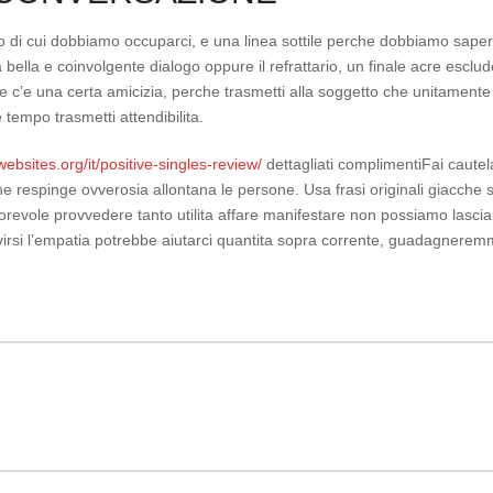
io di cui dobbiamo occuparci, e una linea sottile perche dobbiamo sap
 bella e coinvolgente dialogo oppure il refrattario, un finale acre esc
e c’e una certa amicizia, perche trasmetti alla soggetto che unitamente 
e tempo trasmetti attendibilita.
ebsites.org/it/positive-singles-review/
dettagliati complimentiFai cautel
e respinge ovverosia allontana le persone. Usa frasi originali giacche
autorevole provvedere tanto utilita affare manifestare non possiamo lasci
virsi l’empatia potrebbe aiutarci quantita sopra corrente, guadagneremm