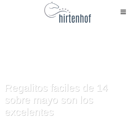
Regalitos faciles de 14
sobre mayo son los
excelentes
HOME
»
REGALITOS FACILES DE 14 SOBRE MAYO SON LOS
EXCELENTES