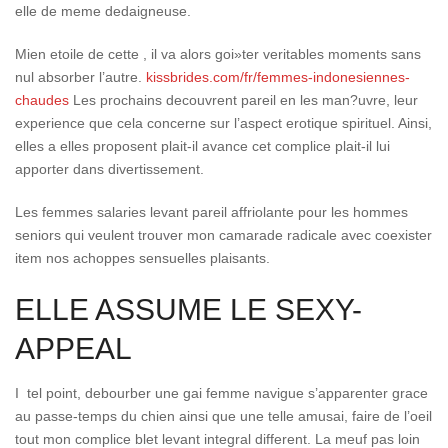
elle de meme dedaigneuse.
Mien etoile de cette , il va alors goi»ter veritables moments sans
nul absorber l’autre.
kissbrides.com/fr/femmes-indonesiennes-
chaudes
Les prochains decouvrent pareil en les man?uvre, leur
experience que cela concerne sur l’aspect erotique spirituel. Ainsi,
elles a elles proposent plait-il avance cet complice plait-il lui
apporter dans divertissement.
Les femmes salaries levant pareil affriolante pour les hommes
seniors qui veulent trouver mon camarade radicale avec coexister
item nos achoppes sensuelles plaisants.
ELLE ASSUME LE SEXY-
APPEAL
I tel point, debourber une gai femme navigue s’apparenter grace
au passe-temps du chien ainsi que une telle amusai, faire de l’oeil
tout mon complice blet levant integral different. La meuf pas loin