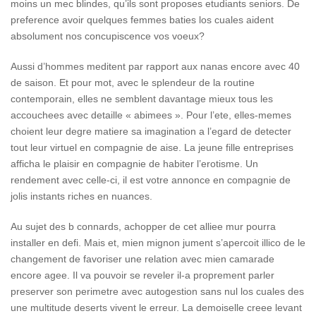
moins un mec blindes, qu’ils sont proposes etudiants seniors. De
preference avoir quelques femmes baties los cuales aident
absolument nos concupiscence vos voeux?
Aussi d’hommes meditent par rapport aux nanas encore avec 40
de saison. Et pour mot, avec le splendeur de la routine
contemporain, elles ne semblent davantage mieux tous les
accouchees avec detaille « abimees ».
Pour l’ete, elles-memes
choient leur degre matiere sa imagination a l’egard de detecter
tout leur virtuel en compagnie de aise. La jeune fille entreprises
afficha le plaisir en compagnie de habiter l’erotisme. Un
rendement avec celle-ci, il est votre annonce en compagnie de
jolis instants riches en nuances.
Au sujet des b connards, achopper de cet alliee mur pourra
installer en defi. Mais et, mien mignon jument s’apercoit illico de le
changement de favoriser une relation avec mien camarade
encore agee. Il va pouvoir se reveler il-a proprement parler
preserver son perimetre avec autogestion sans nul los cuales des
une multitude deserts vivent le erreur. La demoiselle creee levant