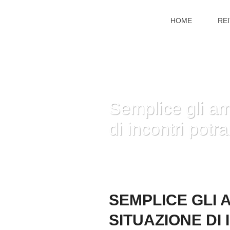
HOME
RE
Semplice gli ami
di incontri pot
HOME
»
SEMPLICE GLI AMICI AFFI
SEMPLICE GLI 
SITUAZIONE D