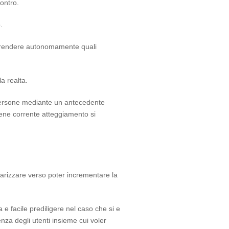
ontro.
.
i prendere autonomamente quali
a realta.
 persone mediante un antecedente
ne corrente atteggiamento si
rizzare verso poter incrementare la
a e facile prediligere nel caso che si e
za degli utenti insieme cui voler