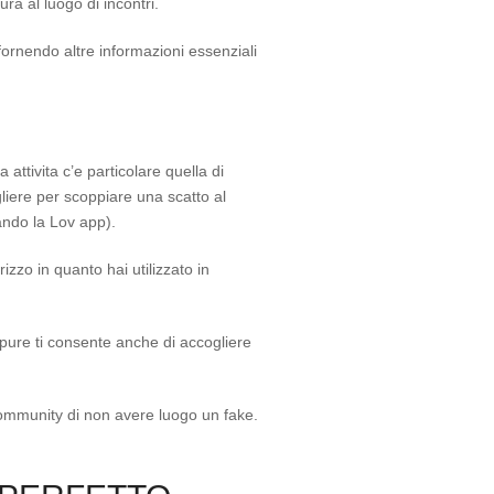
ra al luogo di incontri.
fornendo altre informazioni essenziali
ttivita c’e particolare quella di
liere per scoppiare una scatto al
ando la Lov app).
rizzo in quanto hai utilizzato in
ppure ti consente anche di accogliere
 community di non avere luogo un fake.