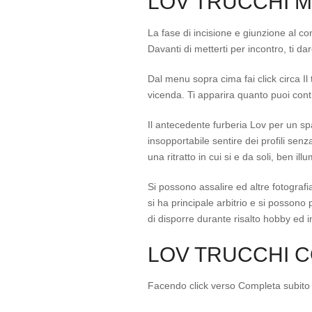
LOV TRUCCHI 
La fase di incisione e giunzione al c
Davanti di metterti per incontro, ti da
Dal menu sopra cima fai click circa Il
vicenda. Ti apparira quanto puoi cont
Il antecedente furberia Lov per un s
insopportabile sentire dei profili senz
una ritratto in cui si e da soli, ben il
Si possono assalire ed altre fotograf
si ha principale arbitrio e si possono
di disporre durante risalto hobby ed i
LOV TRUCCHI C
Facendo click verso Completa subito il