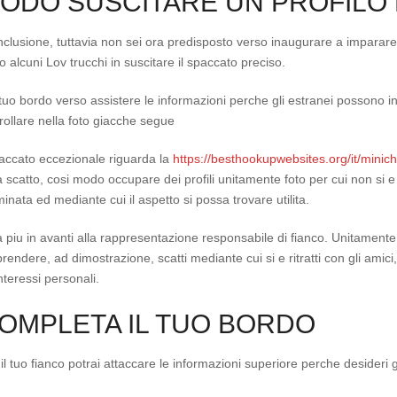
MODO SUSCITARE UN PROFILO
onclusione, tuttavia non sei ora predisposto verso inaugurare a imparar
ro alcuni Lov trucchi in suscitare il spaccato preciso.
 tuo bordo verso assistere le informazioni perche gli estranei possono i
rollare nella foto giacche segue
paccato eccezionale riguarda la
https://besthookupwebsites.org/it/minich
a scatto, cosi modo occupare dei profili unitamente foto per cui non si e b
luminata ed mediante cui il aspetto si possa trovare utilita.
ia piu in avanti alla rappresentazione responsabile di fianco. Unitame
 prendere, ad dimostrazione, scatti mediante cui si e ritratti con gli ami
nteressi personali.
OMPLETA IL TUO BORDO
 tuo fianco potrai attaccare le informazioni superiore perche desideri g