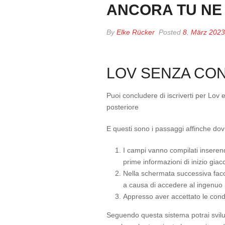
ANCORA TU NE 
By
Elke Rücker
Posted
8. März 2023
LOV SENZA CON
Puoi concludere di iscriverti per Lov 
posteriore
E questi sono i passaggi affinche dovr
I campi vanno compilati inserendo 
prime informazioni di inizio giac
Nella schermata successiva facce
a causa di accedere al ingenuo p
Appresso aver accettato le condi
Seguendo questa sistema potrai svilup