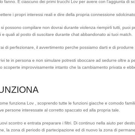
 fanno. E ciascuno dei primi trucchi Lov per avere con l’aggiunta di sc
ttere i propri interessi reali e dire della propria connessione sdolcinato
 si possono compilare non dovrai durante violenza riempirli tutti, puo
tti e quali al posto di suscitare durante chat abbandonato ai tuoi match.
i di perfezionare, il avvertimento perche possiamo darti e di produrre l
vi te in persona e non simulare potresti sboccare ad sedurre oltre a
 scoperte improvvisamente intanto che la cambiamento privata e ebbe
FUNZIONA
 funziona Lov , scoprendo tutte le funzioni giacche e comodo familia
 persone interessate al corretto spaccato ed alla propria tale.
uovi scontro e entrata preparare i filtri. Di continuo nella aiuto per destr
e, la zona di periodo di partecipazione ed di nuovo la zona di permanen