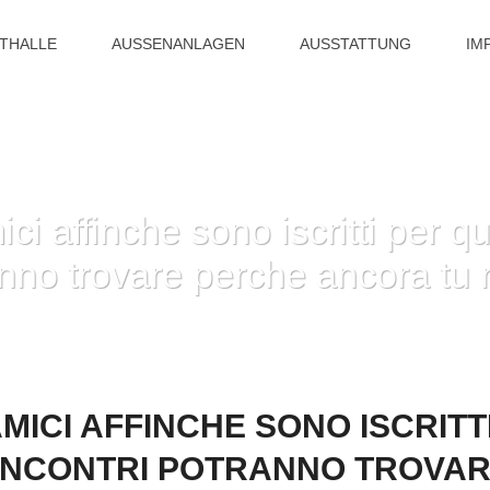
ITHALLE
AUSSENANLAGEN
AUSSTATTUNG
IM
ci affinche sono iscritti per q
ranno trovare perche ancora tu 
NCHE SONO ISCRITTI PER QUESTO SITUAZIONE DI INCONTRI POTRANNO TRO
AMICI AFFINCHE SONO ISCRIT
I INCONTRI POTRANNO TROVA