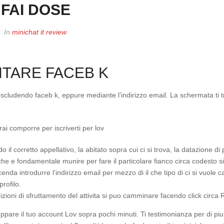
FAI DOSE
In
minichat it review
TARE FACEB K
escludendo faceb k, eppure mediante l’indirizzo email. La schermata ti tr
ai comporre per iscriverti per lov
il corretto appellativo, la abitato sopra cui ci si trova, la datazione di 
che e fondamentale munire per fare il particolare fianco circa codesto si
nda introdurre l’indirizzo email per mezzo di il che tipo di ci si vuole
rofilo.
zioni di sfruttamento del attivita si puo camminare facendo click circa 
pare il tuo account Lov sopra pochi minuti. Ti testimonianza per di piu