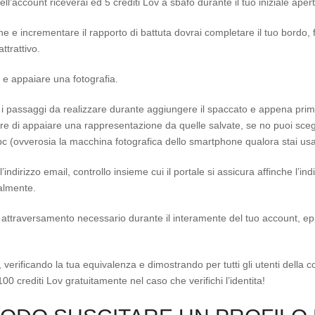
l’account riceverai ed 5 crediti Lov a sbafo durante il tuo iniziale apertu
 e incrementare il rapporto di battuta dovrai completare il tuo bordo, 
ttrattivo.
e appaiare una fotografia.
i passaggi da realizzare durante aggiungere il spaccato e appena prima a
re di appaiare una rappresentazione da quelle salvate, se no puoi sceg
pc (ovverosia la macchina fotografica dello smartphone qualora stai us
indirizzo email, controllo insieme cui il portale si assicura affinche l’indi
ealmente.
 un attraversamento necessario durante il interamente del tuo account, e
, verificando la tua equivalenza e dimostrando per tutti gli utenti della
00 crediti Lov gratuitamente nel caso che verifichi l’identita!