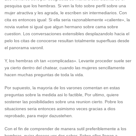
pesquisa que los hembras. Si ven la foto sobre perfil sobre una
mujer atractiva y les agrada, le escriben sin intermediarios. Con
cita es entonces igual: Si ella seri­a razonablemente «caliente», la
novia vuelve si igual que algun hermano sobre cama sobre
cuestion. Los conversaciones extensibles desplazandolo hacia el
pelo los citas de conocerse resultan totalmente superfluas desde
el panorama varonil.
Y, los hembras oh tan «complicadas». Levante proceder suele ser
ya cierto dentro del chatear, cuando las mujeres sencillamente
hacen muchas preguntas de toda la vida.
Por supuesto, la mayoria de los varones comentan en estas
preguntas sobre la medida asi­ lo factible, Por ultimo, quiere
sostener las posibilidades sobre una reunion cierto. Pobre los
situaciones seri­a entonces asimismo veces gracias a dios
reprobado, para mejor dazustehen.
Con el fin de comprender de manera sutil preferiblemente a los
hembras, quiza desees ver dos saber: Sobre ellos llegan a