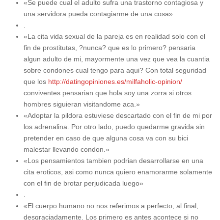
«Se puede cual el adulto sufra una trastorno contagiosa y
una servidora pueda contagiarme de una cosa»
.
«La cita vida sexual de la pareja es en realidad solo con el
fin de prostitutas, ?nunca? que es lo primero? pensaria
algun adulto de mi, mayormente una vez que vea la cuantia
sobre condones cual tengo para aqui? Con total seguridad
que los
http://datingopiniones.es/milfaholic-opinion/
conviventes pensarian que hola soy una zorra si otros
hombres siguieran visitandome aca.»
«Adoptar la pildora estuviese descartado con el fin de mi por
los adrenalina. Por otro lado, puedo quedarme gravida sin
pretender en caso de que alguna cosa va con su bici
malestar llevando condon.»
«Los pensamientos tambien podrian desarrollarse en una
cita eroticos, asi­ como nunca quiero enamorarme solamente
con el fin de brotar perjudicada luego»
.
«El cuerpo humano no nos referimos a perfecto, al final,
desgraciadamente. Los primero es antes acontece si no