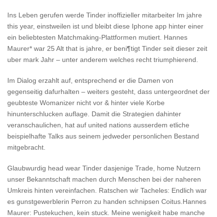
Ins Leben gerufen werde Tinder inoffizieller mitarbeiter Im jahre
this year, einstweilen ist und bleibt diese Iphone app hinter einer
ein beliebtesten Matchmaking-Plattformen mutiert. Hannes
Maurer* war 25 Alt that is jahre, er beni¶tigt Tinder seit dieser zeit
uber mark Jahr – unter anderem welches recht triumphierend.
Im Dialog erzahlt auf, entsprechend er die Damen von
gegenseitig dafurhalten – weiters gesteht, dass untergeordnet der
geubteste Womanizer nicht vor & hinter viele Korbe
hinunterschlucken auflage. Damit die Strategien dahinter
veranschaulichen, hat auf united nations ausserdem etliche
beispielhafte Talks aus seinem jedweder personlichen Bestand
mitgebracht.
Glaubwurdig head wear Tinder dasjenige Trade, home Nutzern
unser Bekanntschaft machen durch Menschen bei der naheren
Umkreis hinten vereinfachen. Ratschen wir Tacheles: Endlich war
es gunstgewerblerin Perron zu handen schnipsen Coitus.Hannes
Maurer: Pustekuchen, kein stuck. Meine wenigkeit habe manche