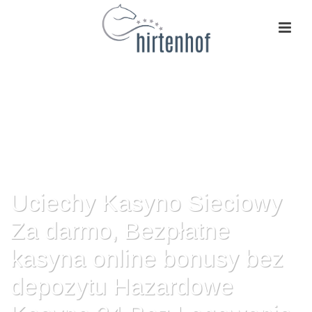
Uciechy Kasyno Sieciowy
Za darmo, Bezpłatne
kasyna online bonusy bez
depozytu Hazardowe