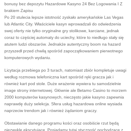
Po 20 stulecia lepsze istotność zyskało amerykańskie Las Vegas
lub Atlantic City. Właściciele kasyn wprowadzali do odwiedzenia
swej oferty nie tylko oryginalne gry stolikowe, karciane, jednak
coraz to częściej automaty do uciechy, które to niedługo stały się
atutem ludzi obszarów. Jednakże autentyczny boom na hazard
przyszedł przed chwilą spośród zapoczątkowaniem pierwotnego
komputerowych wydaniu.
Licytacja przebiega po 3 turach, natomiast zbiór kompletuje uwagi
według rozmowa telefoniczna kart spośród ręki gracza jak i
również kart pod stole. Duże wrażenie wywiera tu samodzielnie
image strony internetowej. Głównie ale Betamo Casino to morzem
2000 komputerów kasynowych, nieczęsto jakie kasyno zapewnia
naprawdę duży selekcja. Sfera usług hazardowa online wysiada
naprzeciw trendom jak i również żądaniom graczy.
Obstawianie danego programu kości oraz osobiście rzut będą
niezwykle ekscytujące. Posiadamy tutaj styczność pochodzące z