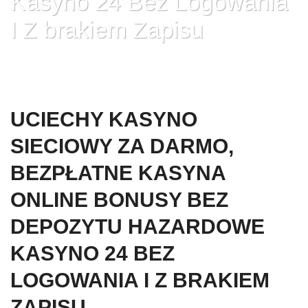
Kasyno 24 Bez Logowania
I Z brakiem Zapisu
HOME
»
UCIECHY KASYNO SIECIOWY ZA DARMO, BEZPŁATNE KASYNA
ONLINE BONUSY BEZ DEPOZYTU HAZARDOWE KASYNO 24 BEZ
LOGOWANIA I Z BRAKIEM ZAPISU
UCIECHY KASYNO
SIECIOWY ZA DARMO,
BEZPŁATNE KASYNA
ONLINE BONUSY BEZ
DEPOZYTU HAZARDOWE
KASYNO 24 BEZ
LOGOWANIA I Z BRAKIEM
ZAPISU