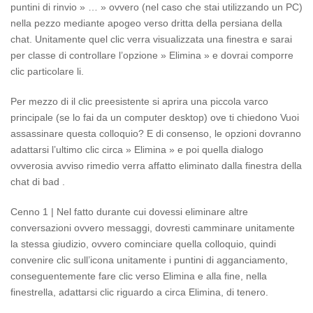
puntini di rinvio » … » ovvero (nel caso che stai utilizzando un PC)
nella pezzo mediante apogeo verso dritta della persiana della
chat. Unitamente quel clic verra visualizzata una finestra e sarai
per classe di controllare l’opzione » Elimina » e dovrai comporre
clic particolare li.
Per mezzo di il clic preesistente si aprira una piccola varco
principale (se lo fai da un computer desktop) ove ti chiedono Vuoi
assassinare questa colloquio? E di consenso, le opzioni dovranno
adattarsi l’ultimo clic circa » Elimina » e poi quella dialogo
ovverosia avviso rimedio verra affatto eliminato dalla finestra della
chat di bad .
Cenno 1 | Nel fatto durante cui dovessi eliminare altre
conversazioni ovvero messaggi, dovresti camminare unitamente
la stessa giudizio, ovvero cominciare quella colloquio, quindi
convenire clic sull’icona unitamente i puntini di agganciamento,
conseguentemente fare clic verso Elimina e alla fine, nella
finestrella, adattarsi clic riguardo a circa Elimina, di tenero.