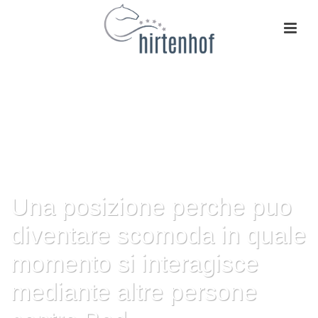
Una posizione perche puo
diventare scomoda in quale
momento si interagisce
mediante altre persone