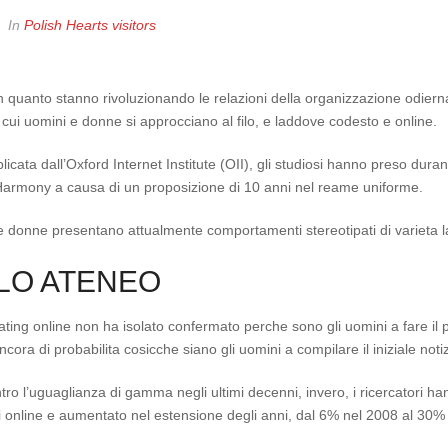
In
Polish Hearts visitors
n quanto stanno rivoluzionando le relazioni della organizzazione odierna,
 cui uomini e donne si approcciano al filo, e laddove codesto e online.
icata dall’Oxford Internet Institute (OII), gli studiosi hanno preso dur
eHarmony a causa di un proposizione di 10 anni nel reame uniforme.
 e donne presentano attualmente comportamenti stereotipati di varieta la
LLO ATENEO
dating online non ha isolato confermato perche sono gli uomini a fare il
ra di probabilita cosicche siano gli uomini a compilare il iniziale notiz
ro l’uguaglianza di gamma negli ultimi decenni, invero, i ricercatori ha
i online e aumentato nel estensione degli anni, dal 6% nel 2008 al 30%