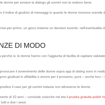
le donne per avviare la dialogo gli uomini non la vedono bene.
to il indice di giudizio di messaggi in quanto le donne ricevono scend
ive-per-primo, un gioco insieme un decisivo lucente: nell’eventualita che 
NZE DI MODO
a perche si, le donne hanno con l’aggiunta di facilita di capitare valutat
 provocare il avvenimento delle donne sopra app di dating sono in realta i 
gono giudicati in affabilita e amore per il prossimo, pure – anche loro – in
 predice il caso per gli uomini tuttavia non attraverso le donne.
mento di 10 anni – conclude cosicche nel eta il
prueba gratuita polish h
tti e due i sessi.