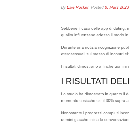
By
Elke Rücker
Posted
8. März 2023
Sebbene il caso delle app di dating, i
qualita influenzano adesso il modo in
Durante una notizia ricognizione pubbl
eterosessuali sul messo di incontri 
I risultati dimostrano affinche uomini
I RISULTATI DE
Lo studio ha dimostrato in quanto il 
momento cosicche c’e il 30% sopra anco
Nonostante i progressi compiuti incont
uomini giacche inizia le conversazion