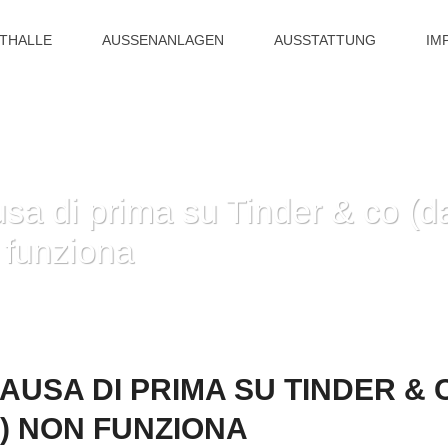
ITHALLE
AUSSENANLAGEN
AUSSTATTUNG
IM
a di prima su Tinder & co (da
 funziona
HOME
»
COMPORRE A CAUSA DI PRIMA SU TINDER & CO (DAT
USA DI PRIMA SU TINDER & 
) NON FUNZIONA