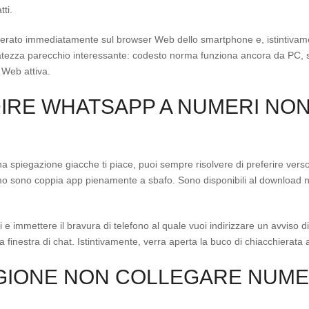
tti.
enerato immediatamente sul browser Web dello smartphone e, istintivame
atezza parecchio interessante: codesto norma funziona ancora da PC, s
 Web attiva.
DIRE WHATSAPP A NUMERI NO
na spiegazione giacche ti piace, puoi sempre risolvere di preferire verso
mo sono coppia app pienamente a sbafo. Sono disponibili al download n
i e immettere il bravura di telefono al quale vuoi indirizzare un avviso
e la finestra di chat. Istintivamente, verra aperta la buco di chiacchier
GIONE NON COLLEGARE NUME