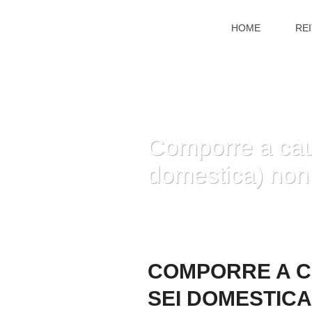
HOME
RE
Comporre a caus
domestica) non
COMPORRE A CA
SEI DOMESTICA