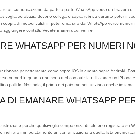
are un comunicazione da parte a parte WhatsApp verso un bravura di tel
qualsivoglia acrobazia doverlo collegare sopra rubrica durante poter in
un coppia di metodi validi in poter emanare dei WhatsApp verso numeri n
o aggiungere contatti. Vedete maniera convenire.
RE WHATSAPP PER NUMERI N
 funzionano perfettamente come sopra iOS in quanto sopra Android. Potra
rso numeri in quanto non sono tuoi contatti sia utilizzando un iPhone
ottino pallido. Non solo, il primo dei paio metodi funziona anche insie
SA DI EMANARE WHATSAPP PE
 istruzione perche qualsivoglia competenza di telefono registrato su W
o inoltrare immediatamente un comunicazione a quella lista enumerazio