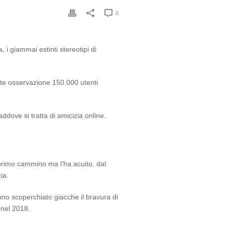
0
 i giammai estinti stereotipi di
ante osservazione 150.000 utenti
ddove si tratta di amicizia online.
 primo cammino ma l’ha acuito, dal
ia.
nno scoperchiato giacche il bravura di
 nel 2018.