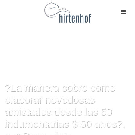
?La manera sobre como
elaborar novedosas
amistades desde las 50
indumentarias $ 50 anos?,