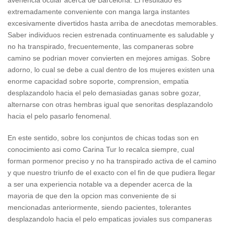
avenencia ocular acerca de Barcelona. El resultado es
extremadamente conveniente con manga larga instantes
excesivamente divertidos hasta arriba de anecdotas memorables.
Saber individuos recien estrenada continuamente es saludable y
no ha transpirado, frecuentemente, las companeras sobre
camino se podri­an mover convierten en mejores amigas. Sobre
adorno, lo cual se debe a cual dentro de los mujeres existen una
enorme capacidad sobre soporte, comprension, empatia
desplazandolo hacia el pelo demasiadas ganas sobre gozar,
alternarse con otras hembras igual que senoritas desplazandolo
hacia el pelo pasarlo fenomenal.
En este sentido, sobre los conjuntos de chicas todas son en
conocimiento asi­ como Carina Tur lo recalca siempre, cual
forman pormenor preciso y no ha transpirado activa de el camino
y que nuestro triunfo de el exacto con el fin de que pudiera llegar
a ser una experiencia notable va a depender acerca de la
mayoria de que den la opcion mas conveniente de si
mencionadas anteriormente, siendo pacientes, tolerantes
desplazandolo hacia el pelo empaticas joviales sus companeras